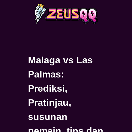
Skip
to
content
Malaga vs Las
Palmas:
Prediksi,
Pratinjau,
susunan
pemain, tips dan