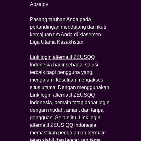
Abzalov
Pasang taruhan Anda pada
pertandingan mendatang dan ikuti
kemajuan tim Anda di klasemen
Liga Utama Kazakhstan
Link login alternatif ZEUSQQ
Indonesia
hadir sebagai solusi
terbaik bagi pengguna yang
mengalami kesulitan mengakses
situs utama. Dengan menggunakan
Link login alternatif ZEUSQQ
Indonesia, pemain tetap dapat login
dengan mudah, aman, dan tanpa
gangguan. Selain itu, Link login
alternatif ZEUS QQ Indonesia
memastikan pengalaman bermain
tetap stabil dan lancar, terutama