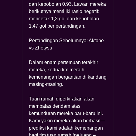
dan kebobolan 0,93. Lawan mereka
berikutnya memiliki rasio negatif:
mencetak 1,3 gol dan kebobolan
1,47 gol per pertandingan.
Pertandingan Sebelumnya: Aktobe
vs Zhetysu
Dalam enam pertemuan terakhir
mereka, kedua tim meraih
kemenangan bergantian di kandang
masing-masing.
Tuan rumah diperkirakan akan
membalas dendam atas
kemunduran mereka baru-baru ini.
Kami yakin mereka akan berhasil—
prediksi kami adalah kemenangan
bagi tim tuan rumah (peluang –