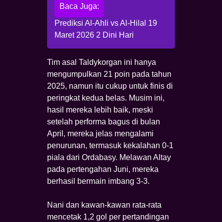
Baca Juga:
Prediksi Al-Ahli vs Al-Hilal 19
Maret 2026 2 Dini Hari
Tim asal Taldykorgan ini hanya
mengumpulkan 21 poin pada tahun
2025, namun itu cukup untuk finis di
peringkat kedua belas. Musim ini,
hasil mereka lebih baik, meski
setelah performa bagus di bulan
April, mereka jelas mengalami
penurunan, termasuk kekalahan 0-1
piala dari Ordabasy. Melawan Altay
pada pertengahan Juni, mereka
berhasil bermain imbang 3-3.
Nani dan kawan-kawan rata-rata
mencetak 1,2 gol per pertandingan