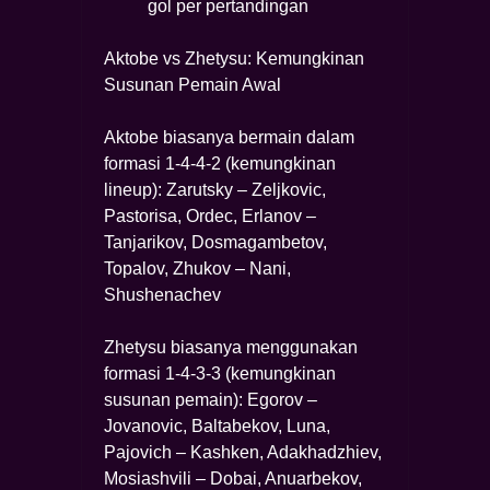
gol per pertandingan
Aktobe vs Zhetysu: Kemungkinan
Susunan Pemain Awal
Aktobe biasanya bermain dalam
formasi 1-4-4-2 (kemungkinan
lineup): Zarutsky – Zeljkovic,
Pastorisa, Ordec, Erlanov –
Tanjarikov, Dosmagambetov,
Topalov, Zhukov – Nani,
Shushenachev
Zhetysu biasanya menggunakan
formasi 1-4-3-3 (kemungkinan
susunan pemain): Egorov –
Jovanovic, Baltabekov, Luna,
Pajovich – Kashken, Adakhadzhiev,
Mosiashvili – Dobai, Anuarbekov,