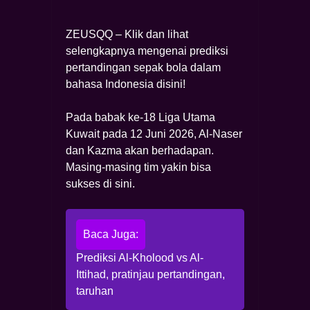
ZEUSQQ – Klik dan lihat
selengkapnya mengenai prediksi
pertandingan sepak bola dalam
bahasa Indonesia disini!
Pada babak ke-18 Liga Utama
Kuwait pada 12 Juni 2026, Al-Naser
dan Kazma akan berhadapan.
Masing-masing tim yakin bisa
sukses di sini.
Baca Juga:
Prediksi Al-Kholood vs Al-
Ittihad, pratinjau pertandingan,
taruhan