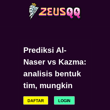
Skip
to
content
Prediksi Al-
Naser vs Kazma:
analisis bentuk
tim, mungkin
DAFTAR
LOGIN