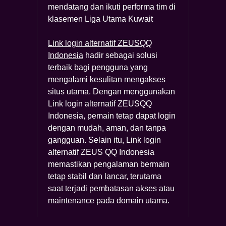
mendatang dan ikuti performa tim di
klasemen Liga Utama Kuwait
Link login alternatif ZEUSQQ
Indonesia
hadir sebagai solusi
terbaik bagi pengguna yang
mengalami kesulitan mengakses
situs utama. Dengan menggunakan
Link login alternatif ZEUSQQ
Indonesia, pemain tetap dapat login
dengan mudah, aman, dan tanpa
gangguan. Selain itu, Link login
alternatif ZEUS QQ Indonesia
memastikan pengalaman bermain
tetap stabil dan lancar, terutama
saat terjadi pembatasan akses atau
maintenance pada domain utama.
Post