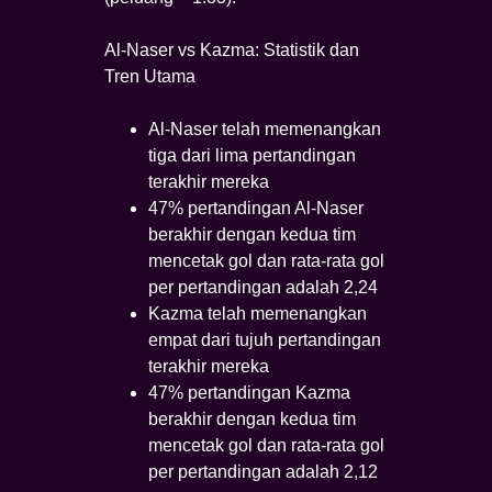
Al-Naser vs Kazma: Statistik dan
Tren Utama
Al-Naser telah memenangkan
tiga dari lima pertandingan
terakhir mereka
47% pertandingan Al-Naser
berakhir dengan kedua tim
mencetak gol dan rata-rata gol
per pertandingan adalah 2,24
Kazma telah memenangkan
empat dari tujuh pertandingan
terakhir mereka
47% pertandingan Kazma
berakhir dengan kedua tim
mencetak gol dan rata-rata gol
per pertandingan adalah 2,12