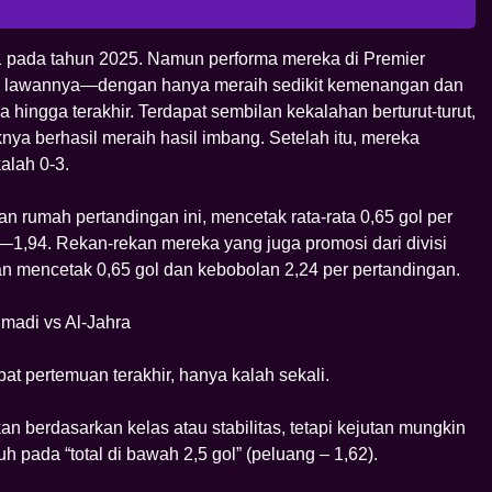
i 1 pada tahun 2025. Namun performa mereka di Premier
an lawannya—dengan hanya meraih sedikit kemenangan dan
a hingga terakhir. Terdapat sembilan kekalahan berturut-turut,
ya berhasil meraih hasil imbang. Setelah itu, mereka
alah 0-3.
n rumah pertandingan ini, mencetak rata-rata 0,65 gol per
—1,94. Rekan-rekan mereka yang juga promosi dari divisi
gan mencetak 0,65 gol dan kebobolan 2,24 per pertandingan.
madi vs Al-Jahra
t pertemuan terakhir, hanya kalah sekali.
 berdasarkan kelas atau stabilitas, tetapi kejutan mungkin
h pada “total di bawah 2,5 gol” (peluang – 1,62).