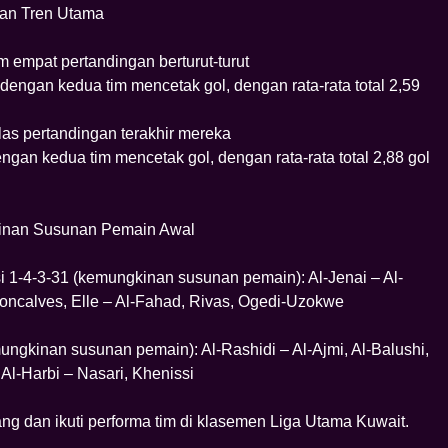
 dan Tren Utama
 empat pertandingan berturut-turut
engan kedua tim mencetak gol, dengan rata-rata total 2,59
las pertandingan terakhir mereka
ngan kedua tim mencetak gol, dengan rata-rata total 2,88 gol
kinan Susunan Pemain Awal
 1-4-3-31 (kemungkinan susunan pemain): Al-Jenai – Al-
, Goncalves, Elle – Al-Fahad, Rivas, Ogedi-Uzokwe
ngkinan susunan pemain): Al-Rashidi – Al-Ajmi, Al-Balushi,
, Al-Harbi – Nasari, Khenissi
g dan ikuti performa tim di klasemen Liga Utama Kuwait.