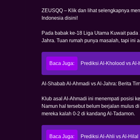
ZEUSQQ – Klik dan lihat selengkapnya men
Indonesia disini!
Pada babak ke-18 Liga Utama Kuwait pada 
Jahra. Tuan rumah punya masalah, tapi ini 
Baca Juga:
Prediksi Al-Kholood vs Al-I
Al-Shabab Al-Ahmadi vs Al-Jahra: Berita Tim
Klub asal Al-Ahmadi ini menempati posisi ke
Namun hal tersebut belum berjalan mulus di l
mereka kalah 0-2 di kandang Al-Tadamon.
Baca Juga:
Prediksi Al-Ahli vs Al-Hila