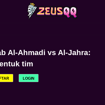
ab Al-Ahmadi vs Al-Jahra:
entuk tim
FTAR
LOGIN