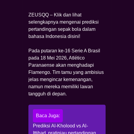
ZEUSQQ – Klik dan lihat
selengkapnya mengenai prediksi
pertandingan sepak bola dalam
bahasa Indonesia disini!
Pada putaran ke-16 Serie A Brasil
pada 18 Mei 2026, Atlético
Paranaense akan menghadapi
Flamengo. Tim tamu yang ambisius
jelas mengincar kemenangan,
namun mereka memiliki lawan
tangguh di depan.
Baca Juga:
Prediksi Al-Kholood vs Al-
Ittihad, pratinjau pertandingan,