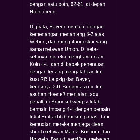
dengan satu poin, 62-61, di depan
Hoffenheim.
Di piala, Bayern memulai dengan
kemenangan menantang 3-2 atas
Wehen, dan mengulangi skor yang
sama melawan Union. Di sela-
selanya, mereka menghancurkan
Köln 4-1, dan di babak penentuan
dengan tenang mengalahkan tim
kuat RB Leipzig dan Bayer,
keduanya 2-0. Sementara itu, tim
asuhan Hoeneß menjalani adu
penalti di Braunschweig setelah
bermain imbang 4-4 ​​dengan pemain
lokal Eintracht di musim panas. Tapi
kemudian mereka menjaga clean
sheet melawan Mainz, Bochum, dan
Holstein. Baru di semifinal melawan