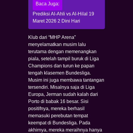
Baca Juga:
Prediksi Al-Ahli vs Al-Hilal 19
Maret 2026 2 Dini Hari
Klub dari “MHP Arena”
menyelamatkan musim lalu
terutama dengan memenangkan
piala, setelah tampil buruk di Liga
Champions dan turun ke papan
tengah klasemen Bundesliga.
Musim ini juga membawa tantangan
tersendiri. Misalnya saja di Liga
Europa, Jerman sudah kalah dari
Porto di babak 16 besar. Sisi
positifnya, mereka berhasil
memasuki perebutan tempat
keempat di Bundesliga. Pada
akhirnya, mereka meraihnya hanya