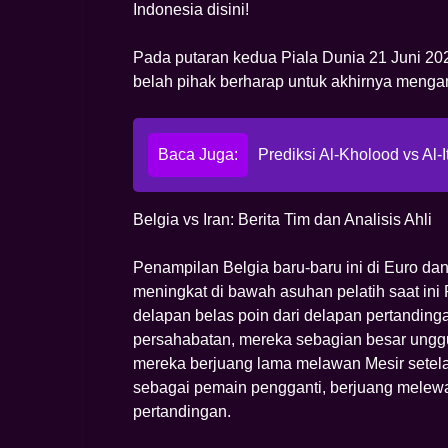
Indonesia disini!
Pada putaran kedua Piala Dunia 21 Juni 202
belah pihak berharap untuk akhirnya men
Baca Juga:
Prediksi Al-Kholood vs Al-I
Belgia vs Iran: Berita Tim dan Analisis Ahli
Penampilan Belgia baru-baru ini di Euro d
meningkat di bawah asuhan pelatih saat in
delapan belas poin dari delapan pertanding
persahabatan, mereka sebagian besar unggu
mereka berjuang lama melawan Mesir setel
sebagai pemain pengganti, berjuang melewat
pertandingan.