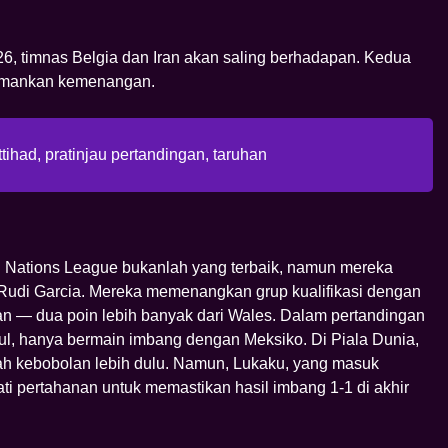
6, timnas Belgia dan Iran akan saling berhadapan. Kedua
gamankan kemenangan.
ttihad, pratinjau pertandingan, taruhan
an Nations League bukanlah yang terbaik, namun mereka
i Rudi Garcia. Mereka memenangkan grup kualifikasi dengan
an — dua poin lebih banyak dari Wales. Dalam pertandingan
l, hanya bermain imbang dengan Meksiko. Di Piala Dunia,
ah kebobolan lebih dulu. Namun, Lukaku, yang masuk
i pertahanan untuk memastikan hasil imbang 1-1 di akhir