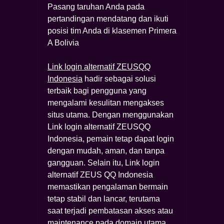
Pasang taruhan Anda pada
pertandingan mendatang dan ikuti
posisi tim Anda di klasemen Primera
A Bolivia
Link login alternatif ZEUSQQ
Indonesia
hadir sebagai solusi
terbaik bagi pengguna yang
mengalami kesulitan mengakses
situs utama. Dengan menggunakan
Link login alternatif ZEUSQQ
Indonesia, pemain tetap dapat login
dengan mudah, aman, dan tanpa
gangguan. Selain itu, Link login
alternatif ZEUS QQ Indonesia
memastikan pengalaman bermain
tetap stabil dan lancar, terutama
saat terjadi pembatasan akses atau
maintenance pada domain utama.