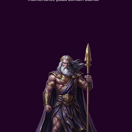
Post
navigation