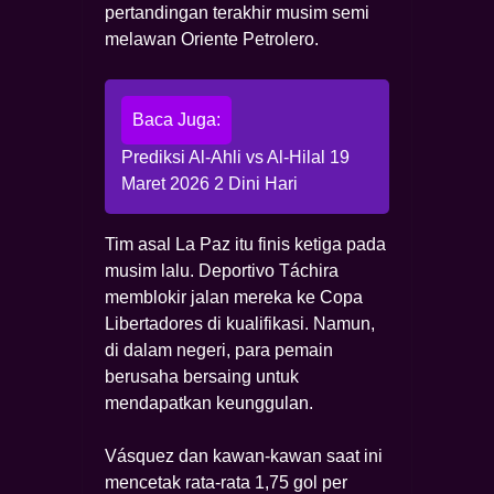
pertandingan terakhir musim semi
melawan Oriente Petrolero.
Baca Juga:
Prediksi Al-Ahli vs Al-Hilal 19
Maret 2026 2 Dini Hari
Tim asal La Paz itu finis ketiga pada
musim lalu. Deportivo Táchira
memblokir jalan mereka ke Copa
Libertadores di kualifikasi. Namun,
di dalam negeri, para pemain
berusaha bersaing untuk
mendapatkan keunggulan.
Vásquez dan kawan-kawan saat ini
mencetak rata-rata 1,75 gol per