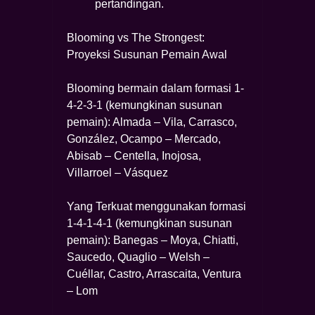
pertandingan.
Blooming vs The Strongest:
Proyeksi Susunan Pemain Awal
Blooming bermain dalam formasi 1-
4-2-3-1 (kemungkinan susunan
pemain): Almada – Vila, Carrasco,
González, Ocampo – Mercado,
Abisab – Centella, Inojosa,
Villarroel – Vásquez
Yang Terkuat menggunakan formasi
1-4-1-4-1 (kemungkinan susunan
pemain): Banegas – Moya, Chiatti,
Saucedo, Quaglio – Welsh –
Cuéllar, Castro, Arrascaita, Ventura
– Lom