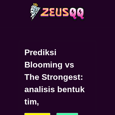
Skip
to
content
Prediksi
Blooming vs
The Strongest:
analisis bentuk
tim,