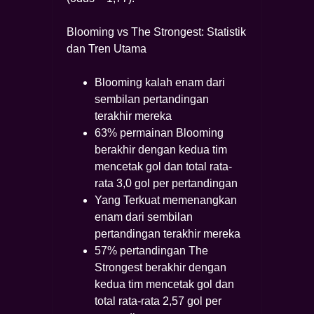
Blooming vs The Strongest: Statistik
dan Tren Utama
Blooming kalah enam dari
sembilan pertandingan
terakhir mereka
63% permainan Blooming
berakhir dengan kedua tim
mencetak gol dan total rata-
rata 3,0 gol per pertandingan
Yang Terkuat memenangkan
enam dari sembilan
pertandingan terakhir mereka
57% pertandingan The
Strongest berakhir dengan
kedua tim mencetak gol dan
total rata-rata 2,57 gol per