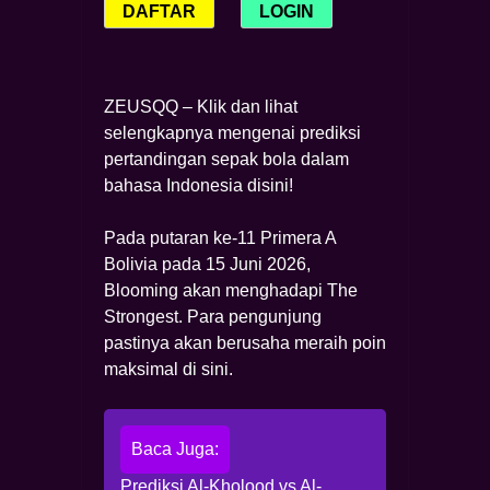
DAFTAR
LOGIN
ZEUSQQ – Klik dan lihat
selengkapnya mengenai prediksi
pertandingan sepak bola dalam
bahasa Indonesia disini!
Pada putaran ke-11 Primera A
Bolivia pada 15 Juni 2026,
Blooming akan menghadapi The
Strongest. Para pengunjung
pastinya akan berusaha meraih poin
maksimal di sini.
Baca Juga:
Prediksi Al-Kholood vs Al-