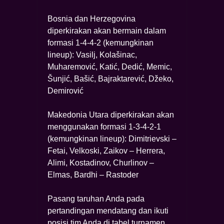
Bosnia dan Herzegovina
diperkirakan akan bermain dalam
formasi 1-4-4-2 (kemungkinan
lineup): Vasilj, Kolašinac,
Muharemović, Katić, Dedić, Memic,
Šunjić, Bašić, Bajraktarević, Džeko,
Demirović
Makedonia Utara diperkirakan akan
menggunakan formasi 1-3-4-2-1
(kemungkinan lineup): Dimitrievski –
Fetai, Velkoski, Zaikov – Herrera,
Alimi, Kostadinov, Churlinov –
Elmas, Bardhi – Rastoder
Pasang taruhan Anda pada
pertandingan mendatang dan ikuti
posisi tim Anda di tabel turnamen