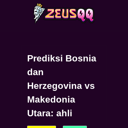
Skip
to
content
Prediksi Bosnia
dan
Herzegovina vs
Makedonia
Utara: ahli