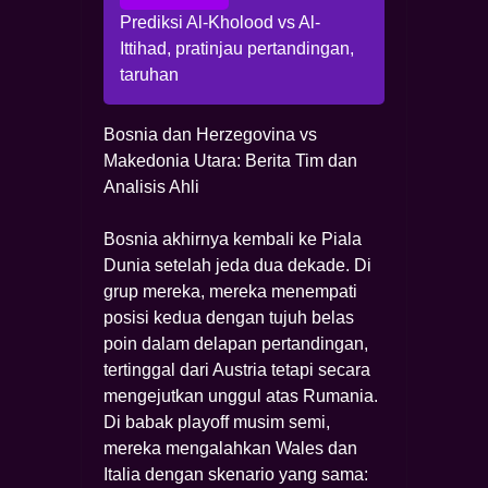
Prediksi Al-Kholood vs Al-
Ittihad, pratinjau pertandingan,
taruhan
Bosnia dan Herzegovina vs
Makedonia Utara: Berita Tim dan
Analisis Ahli
Bosnia akhirnya kembali ke Piala
Dunia setelah jeda dua dekade. Di
grup mereka, mereka menempati
posisi kedua dengan tujuh belas
poin dalam delapan pertandingan,
tertinggal dari Austria tetapi secara
mengejutkan unggul atas Rumania.
Di babak playoff musim semi,
mereka mengalahkan Wales dan
Italia dengan skenario yang sama: