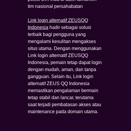
tim nasional persahabatan
Link login alternatif ZEUSQQ
Indonesia
hadir sebagai solusi
terbaik bagi pengguna yang
mengalami kesulitan mengakses
situs utama. Dengan menggunakan
Link login alternatif ZEUSQQ
Indonesia, pemain tetap dapat login
dengan mudah, aman, dan tanpa
gangguan. Selain itu, Link login
alternatif ZEUS QQ Indonesia
memastikan pengalaman bermain
tetap stabil dan lancar, terutama
saat terjadi pembatasan akses atau
maintenance pada domain utama.
Post