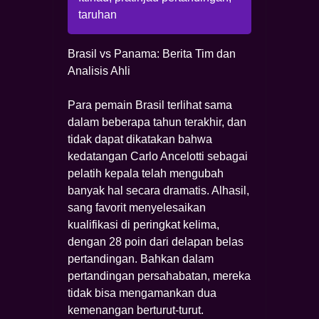
taruhan
Brasil vs Panama: Berita Tim dan
Analisis Ahli
Para pemain Brasil terlihat sama
dalam beberapa tahun terakhir, dan
tidak dapat dikatakan bahwa
kedatangan Carlo Ancelotti sebagai
pelatih kepala telah mengubah
banyak hal secara dramatis. Alhasil,
sang favorit menyelesaikan
kualifikasi di peringkat kelima,
dengan 28 poin dari delapan belas
pertandingan. Bahkan dalam
pertandingan persahabatan, mereka
tidak bisa mengamankan dua
kemenangan berturut-turut.