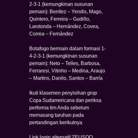
2-3-1 (kemungkinan susunan
pemain): Benítez – Yendis, Mago,
Quintero, Ferreira – Gudiño,
Larotonda – Hernández, Covea,
Correa – Fernández
Botafogo bermain dalam formasi 1-
4-2-3-1 (kemungkinan susunan
pemain): Neto – Telles, Barbosa,
Ferraresi, Vitinho – Medina, Araujo
– Martins, Danilo, Santos – Barría
Ikuti klasemen penyisihan grup
Copa Sudamericana dan periksa
performa tim Anda sebelum
memasang taruhan pada
pertandingan berikutnya
Link login alternatif ZEUSQQ