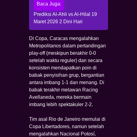
Baca Juga:
Prediksi Al-Ahli vs Al-Hilal 19
Maret 2026 2 Dini Hari
Di Copa, Caracas mengalahkan
Metropolitanos dalam pertandingan
play-off (meskipun berakhir 0-0
setelah waktu reguler) dan secara
konsisten mendapatkan poin di
babak penyisihan grup, bergantian
antara imbang 1-1 dan menang. Di
babak terakhir melawan Racing
Avellaneda, mereka bermain
imbang lebih spektakuler 2-2.
Tim asal Rio de Janeiro memulai di
Copa Libertadores, namun setelah
mengalahkan Nacional Potosí,