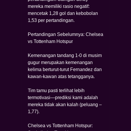
mereka memiliki rasio negatif:
mencetak 1,28 gol dan kebobolan
1,53 per pertandingan.
Pertandingan Sebelumnya: Chelsea
vs Tottenham Hotspur
Kemenangan tandang 1-0 di musim
gugur merupakan kemenangan
kelima berturut-turut Fernandez dan
kawan-kawan atas tetangganya.
Tim tamu pasti terlihat lebih
termotivasi—prediksi kami adalah
mereka tidak akan kalah (peluang –
1,77).
Chelsea vs Tottenham Hotspur: