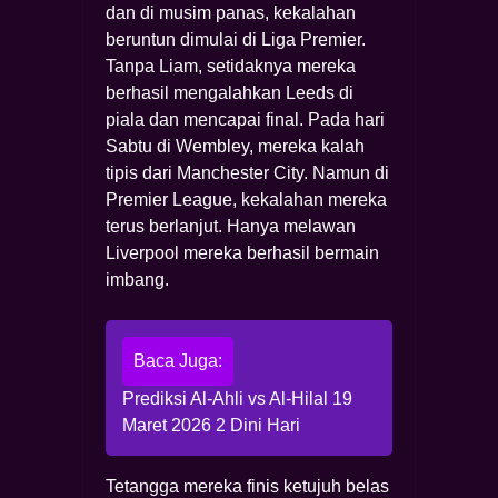
dan di musim panas, kekalahan
beruntun dimulai di Liga Premier.
Tanpa Liam, setidaknya mereka
berhasil mengalahkan Leeds di
piala dan mencapai final. Pada hari
Sabtu di Wembley, mereka kalah
tipis dari Manchester City. Namun di
Premier League, kekalahan mereka
terus berlanjut. Hanya melawan
Liverpool mereka berhasil bermain
imbang.
Baca Juga:
Prediksi Al-Ahli vs Al-Hilal 19
Maret 2026 2 Dini Hari
Tetangga mereka finis ketujuh belas