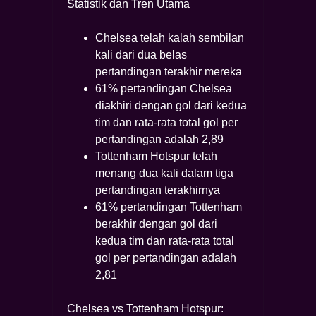
Statistik dan Tren Utama
Chelsea telah kalah sembilan
kali dari dua belas
pertandingan terakhir mereka
61% pertandingan Chelsea
diakhiri dengan gol dari kedua
tim dan rata-rata total gol per
pertandingan adalah 2,89
Tottenham Hotspur telah
menang dua kali dalam tiga
pertandingan terakhirnya
61% pertandingan Tottenham
berakhir dengan gol dari
kedua tim dan rata-rata total
gol per pertandingan adalah
2,81
Chelsea vs Tottenham Hotspur: