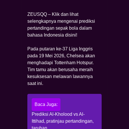
ZEUSQQ – Klik dan lihat
selengkapnya mengenai prediksi
pertandingan sepak bola dalam
bahasa Indonesia disini!
Pada putaran ke-37 Liga Inggris
pada 19 Mei 2026, Chelsea akan
menghadapi Tottenham Hotspur.
Tim tamu akan berusaha meraih
kesuksesan melawan lawannya
saat ini.
Baca Juga:
Prediksi Al-Kholood vs Al-
Ittihad, pratinjau pertandingan,
taruhan