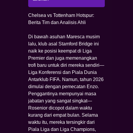
Chelsea vs Tottenham Hotspur:
Berita Tim dan Analisis Ahli
Di bawah asuhan Maresca musim
lalu, klub asal Stamford Bridge ini
naik ke posisi keempat di Liga
Premier dan juga memenangkan
trofi baru untuk diri mereka sendiri—
Liga Konferensi dan Piala Dunia
Antarklub FIFA. Namun, tahun 2026
dimulai dengan pemecatan Enzo.
Penggantinya mempunyai masa
jabatan yang sangat singkat—
Rosenior dicopot dalam waktu
kurang dari empat bulan. Selama
waktu itu, mereka tersingkir dari
Piala Liga dan Liga Champions,