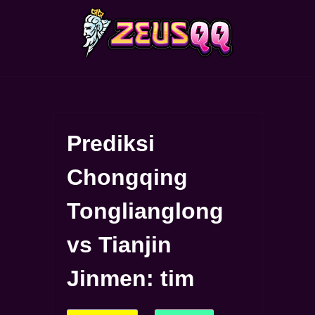
Skip
to
content
Prediksi
Chongqing
Tonglianglong
vs Tianjin
Jinmen: tim