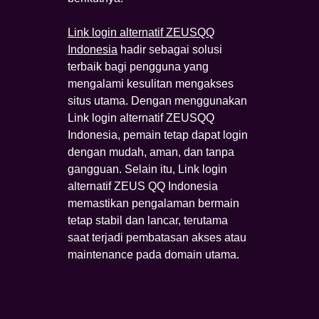
Link login alternatif ZEUSQQ
Indonesia
hadir sebagai solusi
terbaik bagi pengguna yang
mengalami kesulitan mengakses
situs utama. Dengan menggunakan
Link login alternatif ZEUSQQ
Indonesia, pemain tetap dapat login
dengan mudah, aman, dan tanpa
gangguan. Selain itu, Link login
alternatif ZEUS QQ Indonesia
memastikan pengalaman bermain
tetap stabil dan lancar, terutama
saat terjadi pembatasan akses atau
maintenance pada domain utama.
Post
navigation