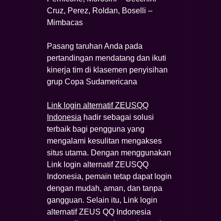
Cruz, Perez, Roldan, Boselli –
Mimbacas
Pasang taruhan Anda pada
pertandingan mendatang dan ikuti
kinerja tim di klasemen penyisihan
grup Copa Sudamericana
Link login alternatif ZEUSQQ
Indonesia
hadir sebagai solusi
terbaik bagi pengguna yang
mengalami kesulitan mengakses
situs utama. Dengan menggunakan
Link login alternatif ZEUSQQ
Indonesia, pemain tetap dapat login
dengan mudah, aman, dan tanpa
gangguan. Selain itu, Link login
alternatif ZEUS QQ Indonesia