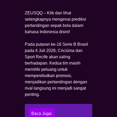
ZEUSQQ – Klik dan lihat
selengkapnya mengenai prediksi
pertandingan sepak bola dalam
bahasa Indonesia disini!
Pada putaran ke-16 Serie B Brasil
pada 4 Juli 2026, Criciúma dan
Sport Recife akan saling
berhadapan. Kedua tim masih
memiliki peluang untuk
memperebutkan promosi,
menjadikan pertandingan dengan
rival langsung ini menjadi sangat
penting.
Baca Juga: