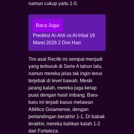
namun cukup yaitu 1-0.
Baca Juga:
Prediksi Al-Ahli vs Al-Hilal 19
Maret 2026 2 Dini Hari
Tim asal Recife ini sempat menjadi
yang terburuk di Serie A tahun lalu,
namun mereka jelas tak ingin terus
terjebak di level bawah. Meski
jarang kalah, mereka juga kerap
puas dengan hasil imbang. Baru-
baru ini terjadi kasus melawan
Atlético Goianiense, dengan
pertandingan berakhir 1-1. Di babak
terakhir, mereka bahkan kalah 1-2
dari Fortaleza.