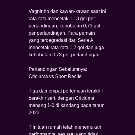
Vagninho dan kawan-kawan saat ini
rata-rata mencetak 1,13 gol per
pertandingan, kebobolan 0,73 gol
per pertandingan. Para pemain
yang terdegradasi dari Serie A
mencetak rata-rata 1,2 gol dan juga
kebobolan 0,73 per pertandingan.
Pertandingan Sebelumnya:
Criciúma vs Sport Recife
Tiga dari empat pertemuan terakhir
berakhir seri, dengan Criciúma
menang 1-0 di kandang pada tahun
2023.
Tim tuan rumah telah menemukan
performanya, sesuatu yang tidak