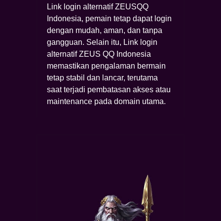
Link login alternatif ZEUSQQ
Indonesia, pemain tetap dapat login
dengan mudah, aman, dan tanpa
gangguan. Selain itu, Link login
alternatif ZEUS QQ Indonesia
memastikan pengalaman bermain
tetap stabil dan lancar, terutama
saat terjadi pembatasan akses atau
maintenance pada domain utama.
Post
navigation