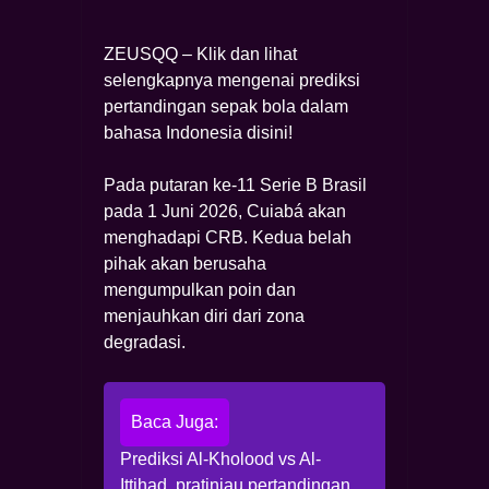
ZEUSQQ – Klik dan lihat
selengkapnya mengenai prediksi
pertandingan sepak bola dalam
bahasa Indonesia disini!
Pada putaran ke-11 Serie B Brasil
pada 1 Juni 2026, Cuiabá akan
menghadapi CRB. Kedua belah
pihak akan berusaha
mengumpulkan poin dan
menjauhkan diri dari zona
degradasi.
Baca Juga:
Prediksi Al-Kholood vs Al-
Ittihad, pratinjau pertandingan,