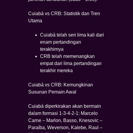
Cuiabá vs CRB: Statistik dan Tren
Utama
Cuiabá telah seri lima kali dari
enam pertandingan
terakhirnya
CRB telah memenangkan
empat dari lima pertandingan
terakhir mereka
Cuiabá vs CRB: Kemungkinan
Susunan Pemain Awal
Cuiabá diperkirakan akan bermain
dalam formasi 1-3-4-2-1: Marcelo
Carne – Marlon, Basso, Knesovic –
Paraíba, Weverson, Kalebe, Raul –