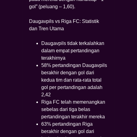
gol” (peluang – 1,60).
Daugavpils vs Riga FC: Statistik
dan Tren Utama
Daugavpils tidak terkalahkan
dalam empat pertandingan
terakhirnya
58% pertandingan Daugavpils
berakhir dengan gol dari
kedua tim dan rata-rata total
gol per pertandingan adalah
2,42
Riga FC telah memenangkan
sebelas dari tiga belas
pertandingan terakhir mereka
63% pertandingan Riga
berakhir dengan gol dari