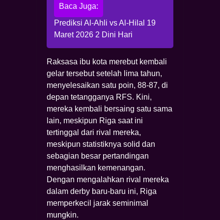
Baca Juga:
Prediksi Al-Ahli vs Al-Hilal 19
Maret 2026 2 Dini Hari
Raksasa ibu kota merebut kembali
gelar tersebut setelah lima tahun,
menyelesaikan satu poin, 88-87, di
depan tetangganya RFS. Kini,
mereka kembali bersaing satu sama
lain, meskipun Riga saat ini
tertinggal dari rival mereka,
meskipun statistiknya solid dan
sebagian besar pertandingan
menghasilkan kemenangan.
Dengan mengalahkan rival mereka
dalam derby baru-baru ini, Riga
memperkecil jarak seminimal
mungkin.