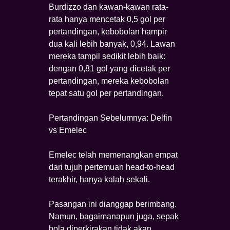
Burdizzo dan kawan-kawan rata-
rata hanya mencetak 0,5 gol per
pertandingan, kebobolan hampir
dua kali lebih banyak, 0,94. Lawan
mereka tampil sedikit lebih baik:
dengan 0,81 gol yang dicetak per
pertandingan, mereka kebobolan
tepat satu gol per pertandingan.
Pertandingan Sebelumnya: Delfin
vs Emelec
Emelec telah memenangkan empat
dari tujuh pertemuan head-to-head
terakhir, hanya kalah sekali.
Pasangan ini dianggap berimbang.
Namun, bagaimanapun juga, sepak
bola diperkirakan tidak akan