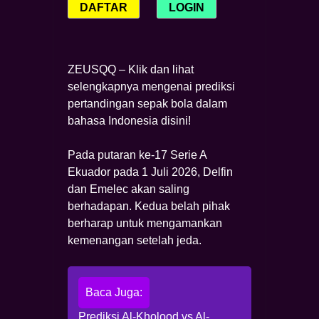
DAFTAR
LOGIN
ZEUSQQ – Klik dan lihat
selengkapnya mengenai prediksi
pertandingan sepak bola dalam
bahasa Indonesia disini!
Pada putaran ke-17 Serie A
Ekuador pada 1 Juli 2026, Delfin
dan Emelec akan saling
berhadapan. Kedua belah pihak
berharap untuk mengamankan
kemenangan setelah jeda.
Baca Juga:
Prediksi Al-Kholood vs Al-