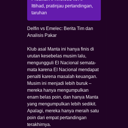
Ittihad, pratinjau pertandingan,
taruhan
Delfin vs Emelec: Berita Tim dan
Analisis Pakar
Klub asal Manta ini hanya finis di
urutan kesebelas musim lalu,
mengungguli El Nacional semata-
mata karena El Nacional mendapat
penalti karena masalah keuangan.
Musim ini menjadi lebih buruk –
mereka hanya mengumpulkan
enam belas poin, dan hanya Manta
yang mengumpulkan lebih sedikit.
Apalagi, mereka hanya meraih satu
poin dari empat pertandingan
terakhirnya.