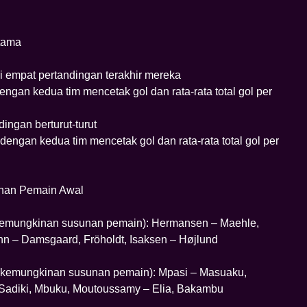
Utama
 empat pertandingan terakhir mereka
gan kedua tim mencetak gol dan rata-rata total gol per
ngan berturut-turut
ngan kedua tim mencetak gol dan rata-rata total gol per
nan Pemain Awal
kemungkinan susunan pemain): Hermansen – Maehle,
nn – Damsgaard, Fröholdt, Isaksen – Højlund
(kemungkinan susunan pemain): Mpasi – Masuaku,
Sadiki, Mbuku, Moutoussamy – Elia, Bakambu