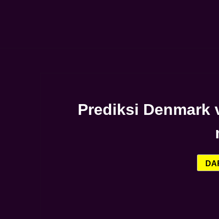
Skip
to
content
Prediksi Denmark v
DA