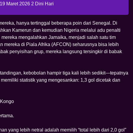
l 19 Maret 2026 2 Dini Hari
reka, hanya tertinggal beberapa poin dari Senegal. Di
hkan Kamerun dan kemudian Nigeria melalui adu penalti
, mereka mengalahkan Jamaika, menjadi salah satu tim
nan mereka di Piala Afrika (AFCON) seharusnya bisa lebih
abak penyisihan grup, mereka langsung tersingkir di babak
rtandingan, kebobolan hampir tiga kali lebih sedikit—tepatnya
i memiliki statistik yang mengesankan: 1,3 gol dicetak dan
 Kongo
ertama.
han yang lebih netral adalah memilih “total lebih dari 2,0 gol”