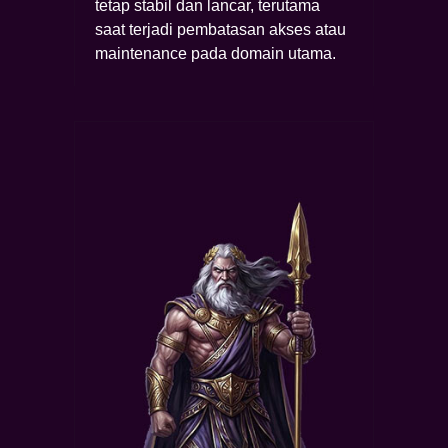
tetap stabil dan lancar, terutama
saat terjadi pembatasan akses atau
maintenance pada domain utama.
Post
navigation