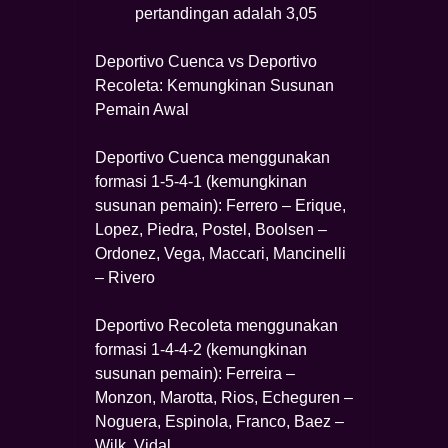
pertandingan adalah 3,05
Deportivo Cuenca vs Deportivo
Recoleta: Kemungkinan Susunan
Pemain Awal
Deportivo Cuenca menggunakan
formasi 1-5-4-1 (kemungkinan
susunan pemain): Ferrero – Erique,
Lopez, Piedra, Postel, Boolsen –
Ordonez, Vega, Maccari, Mancinelli
– Rivero
Deportivo Recoleta menggunakan
formasi 1-4-4-2 (kemungkinan
susunan pemain): Ferreira –
Monzon, Marotta, Rios, Echeguren –
Noguera, Espinola, Franco, Baez –
Wilk, Vidal