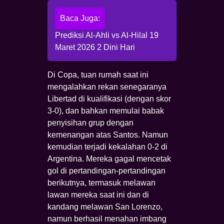
Baca Juga:
Prediksi Al-Ahli vs Al-Hilal 19
Maret 2026 2 Dini Hari
Di Copa, tuan rumah saat ini
mengalahkan rekan senegaranya
Libertad di kualifikasi (dengan skor
3-0), dan bahkan memulai babak
penyisihan grup dengan
kemenangan atas Santos. Namun
kemudian terjadi kekalahan 0-2 di
Argentina. Mereka gagal mencetak
gol di pertandingan-pertandingan
berikutnya, termasuk melawan
lawan mereka saat ini dan di
kandang melawan San Lorenzo,
namun berhasil menahan imbang