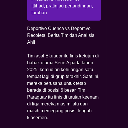
Ittihad, pratinjau pertandingan,
taruhan
Deportivo Cuenca vs Deportivo
Recoleta: Berita Tim dan Analisis
Ahli
Tim asal Ekuador itu finis ketujuh di
babak utama Serie A pada tahun
2025, kemudian kehilangan satu
tempat lagi di grup terakhir. Saat ini,
mereka berusaha untuk tetap
berada di posisi 6 besar. Tim
Paraguay itu finis di urutan keenam
di liga mereka musim lalu dan
masih memegang posisi tengah
klasemen.