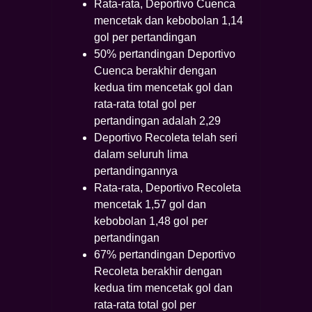
Rata-rata, Deportivo Cuenca
mencetak dan kebobolan 1,14
gol per pertandingan
50% pertandingan Deportivo
Cuenca berakhir dengan
kedua tim mencetak gol dan
rata-rata total gol per
pertandingan adalah 2,29
Deportivo Recoleta telah seri
dalam seluruh lima
pertandingannya
Rata-rata, Deportivo Recoleta
mencetak 1,57 gol dan
kebobolan 1,48 gol per
pertandingan
67% pertandingan Deportivo
Recoleta berakhir dengan
kedua tim mencetak gol dan
rata-rata total gol per