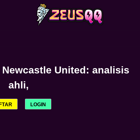
 Newcastle United: analisis
ahli,
FTAR
LOGIN