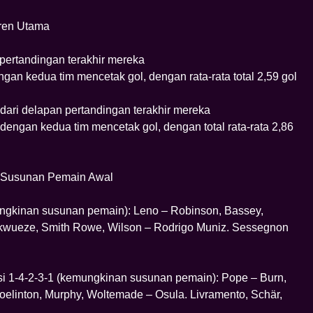
Tren Utama
 pertandingan terakhir mereka
an kedua tim mencetak gol, dengan rata-rata total 2,59 gol
 dari delapan pertandingan terakhir mereka
engan kedua tim mencetak gol, dengan total rata-rata 2,86
n Susunan Pemain Awal
ngkinan susunan pemain): Leno – Robinson, Bassey,
ukwueze, Smith Rowe, Wilson – Rodrigo Muniz. Sessegnon
i 1-4-2-3-1 (kemungkinan susunan pemain): Pope – Burn,
Joelinton, Murphy, Woltemade – Osula. Livramento, Schär,