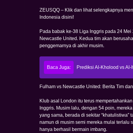
ZEUSQQ – Klik dan lihat selengkapnya men
Indonesia disini!
Pada babak ke-38 Liga Inggris pada 24 Mei
Newcastle United. Kedua tim akan berusaha
penggemarnya di akhir musim.
Baca Juga:
Prediksi Al-Kholood vs Al-I
Fulham vs Newcastle United: Berita Tim dan 
Klub asal London itu terus mempertahankan 
Inggris. Musim lalu, dengan 54 poin, mereka f
yang sama, berada di sekitar “khatulistiwa”
namun di musim semi mereka mulai terlalu
hanya berhasil bermain imbang.