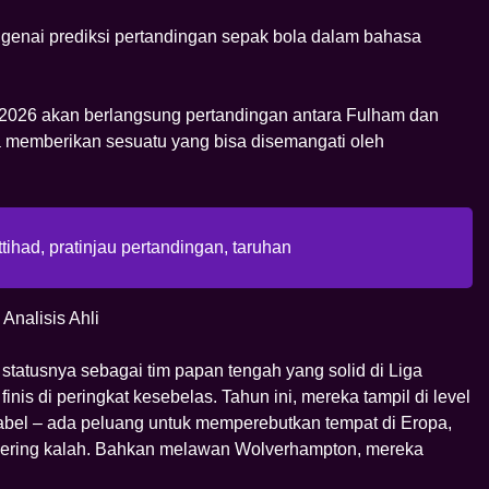
genai prediksi pertandingan sepak bola dalam bahasa
 2026 akan berlangsung pertandingan antara Fulham dan
 memberikan sesuatu yang bisa disemangati oleh
ttihad, pratinjau pertandingan, taruhan
Analisis Ahli
statusnya sebagai tim papan tengah yang solid di Liga
inis di peringkat kesebelas. Tahun ini, mereka tampil di level
 tabel – ada peluang untuk memperebutkan tempat di Eropa,
 sering kalah. Bahkan melawan Wolverhampton, mereka