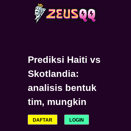
Skip
to
content
Prediksi Haiti vs
Skotlandia:
analisis bentuk
tim, mungkin
DAFTAR
LOGIN