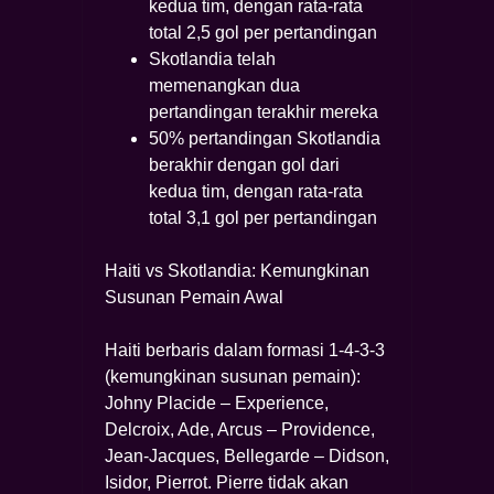
kedua tim, dengan rata-rata
total 2,5 gol per pertandingan
Skotlandia telah
memenangkan dua
pertandingan terakhir mereka
50% pertandingan Skotlandia
berakhir dengan gol dari
kedua tim, dengan rata-rata
total 3,1 gol per pertandingan
Haiti vs Skotlandia: Kemungkinan
Susunan Pemain Awal
Haiti berbaris dalam formasi 1-4-3-3
(kemungkinan susunan pemain):
Johny Placide – Experience,
Delcroix, Ade, Arcus – Providence,
Jean-Jacques, Bellegarde – Didson,
Isidor, Pierrot. Pierre tidak akan