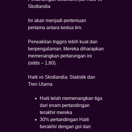
Skotlandia
Ini akan menjadi pertemuan
pertama antara kedua tim.
Perwakilan Inggris lebih kuat dan
berpengalaman. Mereka diharapkan
memenangkan pertarungan ini
(odds – 1,60).
Haiti vs Skotlandia: Statistik dan
Tren Utama
Haiti telah memenangkan tiga
dari enam pertandingan
terakhir mereka
30% pertandingan Haiti
berakhir dengan gol dari