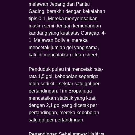
melawan Jepang dan Pantai
Gading, berakhir dengan kekalahan
tipis 0-1. Mereka menyelesaikan
musim semi dengan kemenangan
kandang yang kuat atas Curaçao, 4-
1. Melawan Bolivia, mereka
mencetak jumlah gol yang sama,
kali ini mencatatkan clean sheet.
Penduduk pulau ini mencetak rata-
rata 1,5 gol, kebobolan sepertiga
lebih sedikit—sekitar satu gol per
pertandingan. Tim Eropa juga
mencatatkan statistik yang kuat:
dengan 2,1 gol yang dicetak per
pertandingan, mereka kebobolan
satu gol per pertandingan.
Pertandingan Sebelumnya: Haiti vs