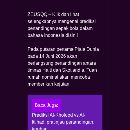
ZEUSQQ – Klik dan lihat
selengkapnya mengenai prediksi
pertandingan sepak bola dalam
bahasa Indonesia disini!
Pada putaran pertama Piala Dunia
pada 14 Juni 2026 akan
berlangsung pertandingan antara
timnas Haiti dan Skotlandia. Tuan
rumah nominal akan mencoba
memberikan kejutan.
Baca Juga:
Prediksi Al-Kholood vs Al-
Ittihad, pratinjau pertandingan,
taruhan