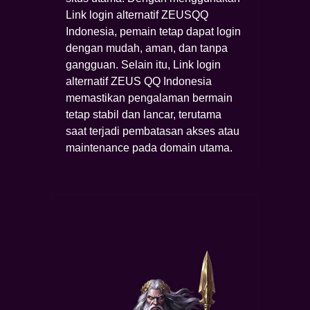
Link login alternatif ZEUSQQ
Indonesia, pemain tetap dapat login
dengan mudah, aman, dan tanpa
gangguan. Selain itu, Link login
alternatif ZEUS QQ Indonesia
memastikan pengalaman bermain
tetap stabil dan lancar, terutama
saat terjadi pembatasan akses atau
maintenance pada domain utama.
Post
navigation