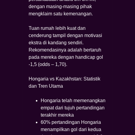
dengan masing-masing pihak
mengklaim satu kemenangan.
Tuan rumah lebih kuat dan
cenderung tampil dengan motivasi
ekstra di kandang sendiri.
Rekomendasinya adalah bertaruh
pada mereka dengan handicap gol
-1,5 (odds – 1,70).
Hongaria vs Kazakhstan: Statistik
dan Tren Utama
Hongaria telah memenangkan
empat dari tujuh pertandingan
terakhir mereka
60% pertandingan Hongaria
menampilkan gol dari kedua