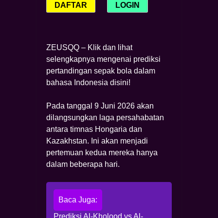
DAFTAR
LOGIN
ZEUSQQ – Klik dan lihat
selengkapnya mengenai prediksi
pertandingan sepak bola dalam
bahasa Indonesia disini!
Pada tanggal 9 Juni 2026 akan
dilangsungkan laga persahabatan
antara timnas Hongaria dan
Kazakhstan. Ini akan menjadi
pertemuan kedua mereka hanya
dalam beberapa hari.
Baca Juga:
Prediksi Al-Kholood vs Al-