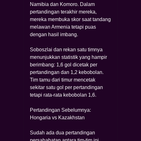
Namibia dan Komoro. Dalam
pertandingan terakhir mereka,
mereka membuka skor saat tandang
melawan Armenia tetapi puas
dengan hasil imbang.
Soboszlai dan rekan satu timnya
menunjukkan statistik yang hampir
berimbang: 1,6 gol dicetak per
pertandingan dan 1,2 kebobolan.
Tim tamu dari timur mencetak
sekitar satu gol per pertandingan
tetapi rata-rata kebobolan 1,6.
Pertandingan Sebelumnya:
Hongaria vs Kazakhstan
Sudah ada dua pertandingan
persahabatan antara tim-tim ini,