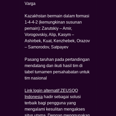
Varga
Kazakhstan bermain dalam formasi
1-4-4-2 (kemungkinan susunan
pemain): Zarutskiy – Amir,
Vorogovskiy, Alip, Kasym –
Ashirbek, Kuat, Kenzhebek, Orazov
– Samorodov, Satpayev
Pasang taruhan pada pertandingan
mendatang dan ikuti hasil tim di
tabel turnamen persahabatan untuk
tim nasional
Link login alternatif ZEUSQQ
Indonesia
hadir sebagai solusi
terbaik bagi pengguna yang
mengalami kesulitan mengakses
situs utama. Dengan menggunakan