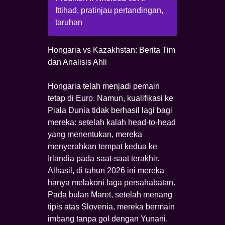
Ittihad, pratinjau pertandingan,
taruhan
Hongaria vs Kazakhstan: Berita Tim
dan Analisis Ahli
Hongaria telah menjadi pemain
tetap di Euro. Namun, kualifikasi ke
Piala Dunia tidak berhasil lagi bagi
mereka: setelah kalah head-to-head
yang menentukan, mereka
menyerahkan tempat kedua ke
Irlandia pada saat-saat terakhir.
Alhasil, di tahun 2026 ini mereka
hanya melakoni laga persahabatan.
Pada bulan Maret, setelah menang
tipis atas Slovenia, mereka bermain
imbang tanpa gol dengan Yunani.