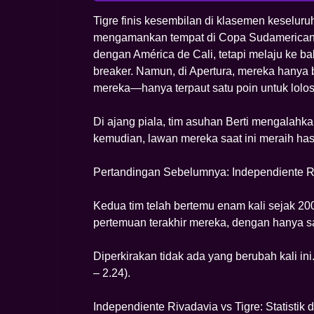
Tigre finis kesembilan di klasemen keselur
mengamankan tempat di Copa Sudamericana
dengan América de Cali, tetapi melaju ke ba
breaker. Namun, di Apertura, mereka hanya 
mereka—hanya terpaut satu poin untuk lolos 
Di ajang piala, tim asuhan Berti mengalahk
kemudian, lawan mereka saat ini meraih ha
Pertandingan Sebelumnya: Independiente Ri
Kedua tim telah bertemu enam kali sejak 20
pertemuan terakhir mereka, dengan hanya sa
Diperkirakan tidak ada yang berubah kali i
– 2.24).
Independiente Rivadavia vs Tigre: Statistik