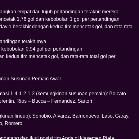
ngkan empat dari tujuh pertandingan terakhir mereka
ncetak 1,76 gol dan kebobolan 1 gol per pertandingan
avia berakhir dengan kedua tim mencetak gol, dan rata-rata
tandingan terakhirnya
n kebobolan 0,94 gol per pertandingan
 kedua tim mencetak gol, dan rata-rata total gol per
kinan Susunan Pemain Awal
masi 1-4-1-2-1-2 (kemungkinan susunan pemain): Bolcato –
lorentin, Rios – Bucca – Fernandez, Sartori
inan lineup): Senobio, Alvarez, Barrionuevo, Laso, Garay,
so, Romero
datang dan ikuti posisi tim Anda di klasemen Piala