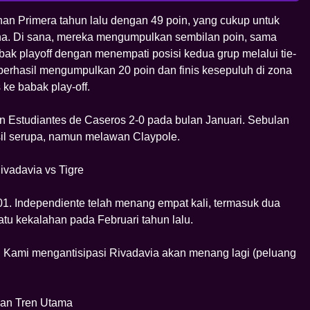
uhan Primera tahun lalu dengan 49 poin, yang cukup untuk
. Di sana, mereka mengumpulkan sembilan poin, sama
bak playoff dengan menempati posisi kedua grup melalui tie-
berhasil mengumpulkan 20 poin dan finis kesepuluh di zona
ke babak play-off.
an Estudiantes de Caseros 2-0 pada bulan Januari. Sebulan
sil serupa, namun melawan Claypole.
vadavia vs Tigre
01. Independiente telah menang empat kali, termasuk dua
tu kekalahan pada Februari tahun lalu.
ni. Kami mengantisipasi Rivadavia akan menang lagi (peluang
 dan Tren Utama