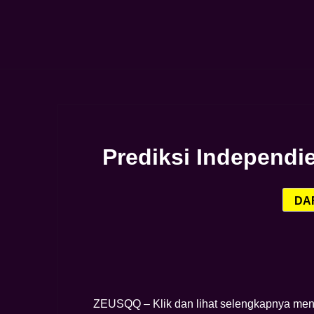
Skip
to
content
Prediksi Independie
DA
ZEUSQQ – Klik dan lihat selengkapnya men