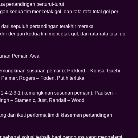
 pertandingan berturut-turut
an kedua tim mencetak gol, dan rata-rata total gol per
i dari sepuluh pertandingan terakhir mereka
ir dengan kedua tim mencetak gol, dan rata-rata total gol
sunan Pemain Awal
kemungkinan susunan pemain): Pickford – Konsa, Guehi,
Palmer, Rogers – Foden. Putih terluka.
 1-4-2-3-1 (kemungkinan susunan pemain): Paulsen –
ingh – Stamenic, Just, Randall – Wood.
g dan ikuti performa tim di klasemen pertandingan
r sebagai solusi terbaik bagi pengguna yang mengalami