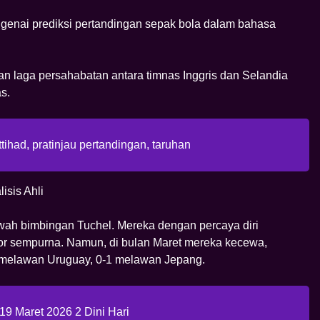
genai prediksi pertandingan sepak bola dalam bahasa
n laga persahabatan antara timnas Inggris dan Selandia
s.
ttihad, pratinjau pertandingan, taruhan
isis Ahli
bawah bimbingan Tuchel. Mereka dengan percaya diri
or sempurna. Namun, di bulan Maret mereka kecewa,
1 melawan Uruguay, 0-1 melawan Jepang.
l 19 Maret 2026 2 Dini Hari