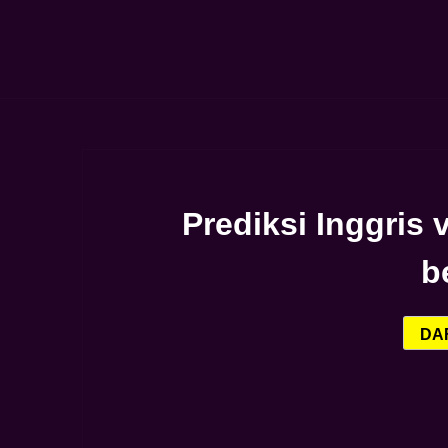
Skip
to
content
Prediksi Inggris 
b
DA