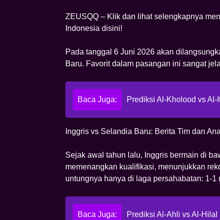
ZEUSQQ – Klik dan lihat selengkapnya men
Indonesia disini!
Pada tanggal 6 Juni 2026 akan dilangsungka
Baru. Favorit dalam pasangan ini sangat jela
Baca Juga:
Prediksi Al-Kholood vs Al-I
Inggris vs Selandia Baru: Berita Tim dan Anal
Sejak awal tahun lalu, Inggris bermain di 
memenangkan kualifikasi, menunjukkan rek
untungnya hanya di laga persahabatan: 1-
Baca Juga:
Prediksi Al-Ahli vs Al-Hila