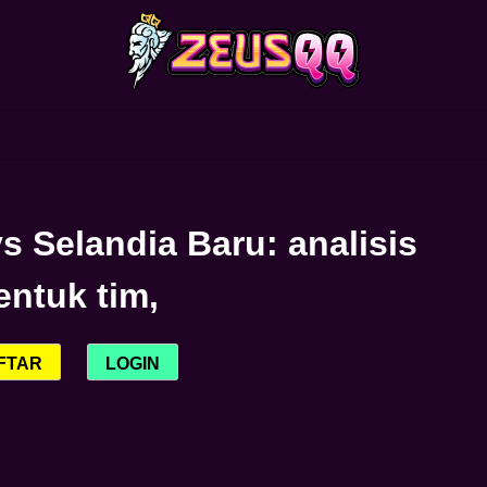
vs Selandia Baru: analisis
entuk tim,
FTAR
LOGIN