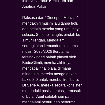
Inter vs Verona: Berita Tim dan
Analisis Pakar
Raksasa dari “Giuseppe Meazza”
mengakhiri musim lalu tanpa trofi,
dan pelatih mereka yang umumnya
sukses, Simone Inzaghi, pindah ke
Timur Tengah. Mengalami
serangkaian kemunduran selama
musim 2025/2026 (terutama
tersingkir dari babak playoff oleh
Bodo/Glimt), mereka akhirnya
mencapai final piala, di mana
minggu ini mereka mengalahkan
Lazio 2-0 untuk merebut trofi baru.
Di Serie A, mereka secara konsisten
menduduki posisi teratas, termasuk
di bulan April setelah sempat
mengalami penurunan performa.