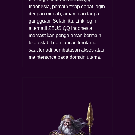
Indonesia, pemain tetap dapat login
dengan mudah, aman, dan tanpa
gangguan. Selain itu, Link login
alternatif ZEUS QQ Indonesia
memastikan pengalaman bermain
tetap stabil dan lancar, terutama
saat terjadi pembatasan akses atau
maintenance pada domain utama.
Post
navigation