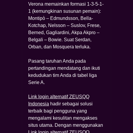
Verona memainkan formasi 1-3-5-1-
1 (kemungkinan susunan pemain):
Montipò – Edmundsson, Bella-
Kotchap, Nelsson – Suslov, Frese,
Berned, Gagliardini, Akpa Akpro –
Belgali – Bowie. Suat Serdan,
Orban, dan Mosquera terluka.
Pasang taruhan Anda pada
pertandingan mendatang dan ikuti
kedudukan tim Anda di tabel liga
Serie A.
Link login alternatif ZEUSQQ
Indonesia
hadir sebagai solusi
terbaik bagi pengguna yang
mengalami kesulitan mengakses
situs utama. Dengan menggunakan
Link login alternatif ZEUSQQ