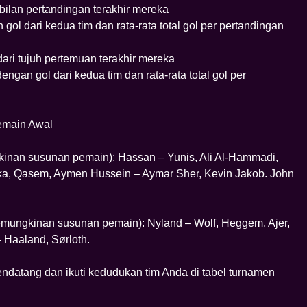
bilan pertandingan terakhir mereka
gol dari kedua tim dan rata-rata total gol per pertandingan
ri tujuh pertemuan terakhir mereka
gan gol dari kedua tim dan rata-rata total gol per
emain Awal
gkinan susunan pemain): Hassan – Yunis, Ali Al-Hammadi,
aka, Qasem, Aymen Hussein – Aymar Sher, Kevin Jakob. John
emungkinan susunan pemain): Nyland – Wolf, Heggem, Ajer,
 Haaland, Sørloth.
datang dan ikuti kedudukan tim Anda di tabel turnamen