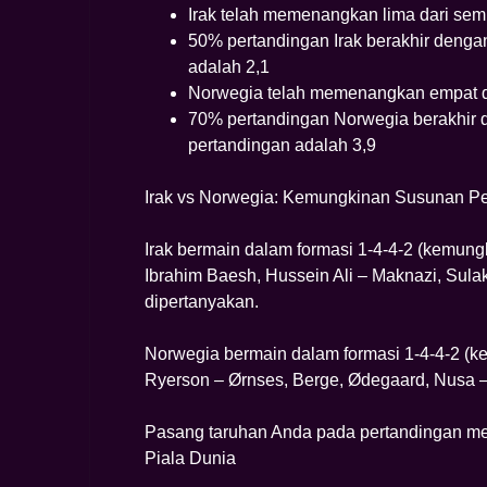
Irak telah memenangkan lima dari sem
50% pertandingan Irak berakhir dengan 
adalah 2,1
Norwegia telah memenangkan empat da
70% pertandingan Norwegia berakhir den
pertandingan adalah 3,9
Irak vs Norwegia: Kemungkinan Susunan P
Irak bermain dalam formasi 1-4-4-2 (kemun
Ibrahim Baesh, Hussein Ali – Maknazi, Sul
dipertanyakan.
Norwegia bermain dalam formasi 1-4-4-2 (k
Ryerson – Ørnses, Berge, Ødegaard, Nusa –
Pasang taruhan Anda pada pertandingan men
Piala Dunia