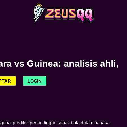
ara vs Guinea: analisis ahli,
FTAR
LOGIN
genai prediksi pertandingan sepak bola dalam bahasa