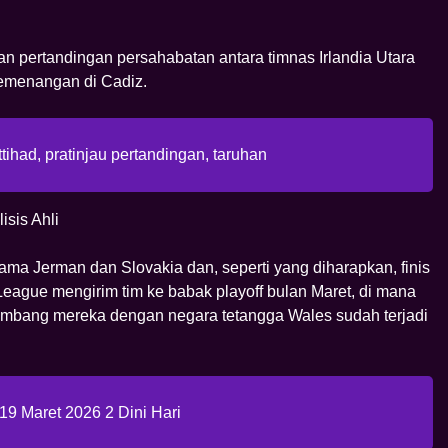
n pertandingan persahabatan antara timnas Irlandia Utara
emenangan di Cadiz.
ttihad, pratinjau pertandingan, taruhan
isis Ahli
rsama Jerman dan Slovakia dan, seperti yang diharapkan, finis
League mengirim tim ke babak playoff bulan Maret, di mana
il imbang mereka dengan negara tetangga Wales sudah terjadi
l 19 Maret 2026 2 Dini Hari