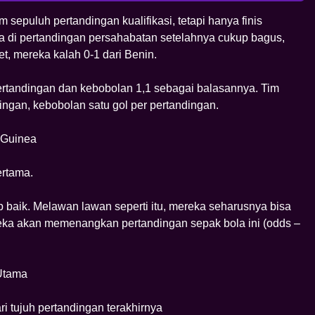
epuluh pertandingan kualifikasi, tetapi hanya finis
 di pertandingan persahabatan setelahnya cukup bagus,
et, mereka kalah 0-1 dari Benin.
pertandingan dan kebobolan 1,1 sebagai balasannya. Tim
dingan, kebobolan satu gol per pertandingan.
 Guinea
ertama.
p baik. Melawan lawan seperti itu, mereka seharusnya bisa
eka akan memenangkan pertandingan sepak bola ini (odds –
 Utama
ari tujuh pertandingan terakhirnya