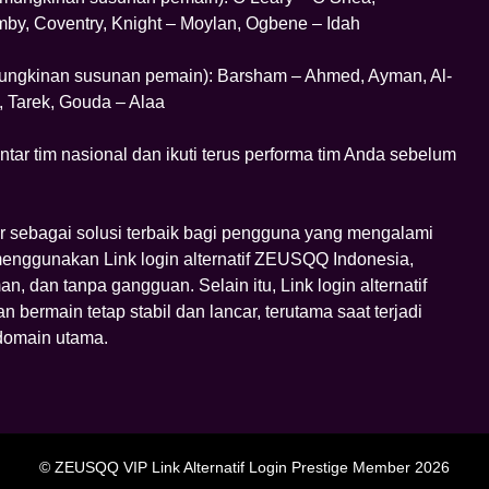
y, Coventry, Knight – Moylan, Ogbene – Idah
emungkinan susunan pemain): Barsham – Ahmed, Ayman, Al-
 Tarek, Gouda – Alaa
tar tim nasional dan ikuti terus performa tim Anda sebelum
r sebagai solusi terbaik bagi pengguna yang mengalami
enggunakan Link login alternatif ZEUSQQ Indonesia,
, dan tanpa gangguan. Selain itu, Link login alternatif
rmain tetap stabil dan lancar, terutama saat terjadi
domain utama.
© ZEUSQQ VIP Link Alternatif Login Prestige Member 2026