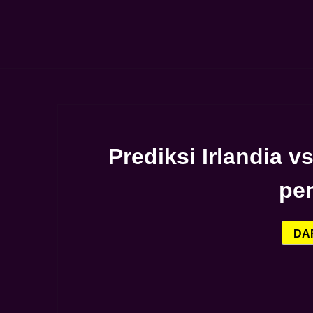
Skip
to
content
Prediksi Irlandia v
pe
DA