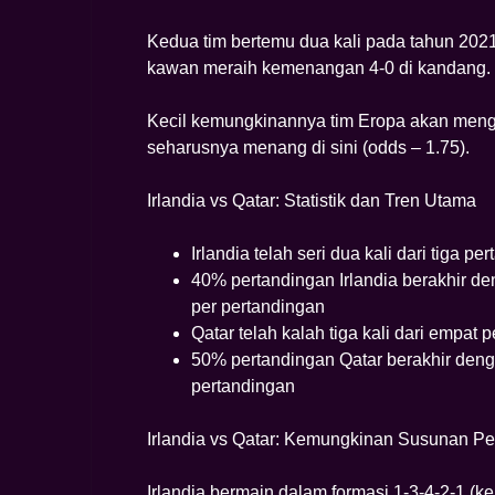
Kedua tim bertemu dua kali pada tahun 202
kawan meraih kemenangan 4-0 di kandang.
Kecil kemungkinannya tim Eropa akan meng
seharusnya menang di sini (odds – 1.75).
Irlandia vs Qatar: Statistik dan Tren Utama
Irlandia telah seri dua kali dari tiga p
40% pertandingan Irlandia berakhir den
per pertandingan
Qatar telah kalah tiga kali dari empat 
50% pertandingan Qatar berakhir denga
pertandingan
Irlandia vs Qatar: Kemungkinan Susunan P
Irlandia bermain dalam formasi 1-3-4-2-1 (