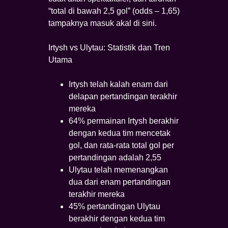
“total di bawah 2,5 gol” (odds – 1,65)
tampaknya masuk akal di sini.
Irtysh vs Ulytau: Statistik dan Tren
Utama
Irtysh telah kalah enam dari
delapan pertandingan terakhir
mereka
64% permainan Irtysh berakhir
dengan kedua tim mencetak
gol, dan rata-rata total gol per
pertandingan adalah 2,55
Ulytau telah memenangkan
dua dari enam pertandingan
terakhir mereka
45% pertandingan Ulytau
berakhir dengan kedua tim