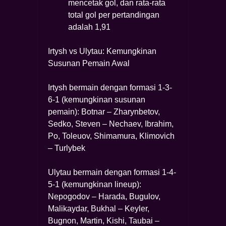
mencetak gol, dan rata-rata
total gol per pertandingan
adalah 1,91
Irtysh vs Ulytau: Kemungkinan
Susunan Pemain Awal
Irtysh bermain dengan formasi 1-3-
6-1 (kemungkinan susunan
pemain): Botnar – Zharynbetov,
Sedko, Steven – Nechaev, Ibrahim,
Po, Toleuov, Shimamura, Klimovich
– Turlybek
Ulytau bermain dengan formasi 1-4-
5-1 (kemungkinan lineup):
Nepogodov – Harada, Bugulov,
Malikaydar, Bukhal – Keyler,
Bugnon, Martin, Kishi, Taubai –