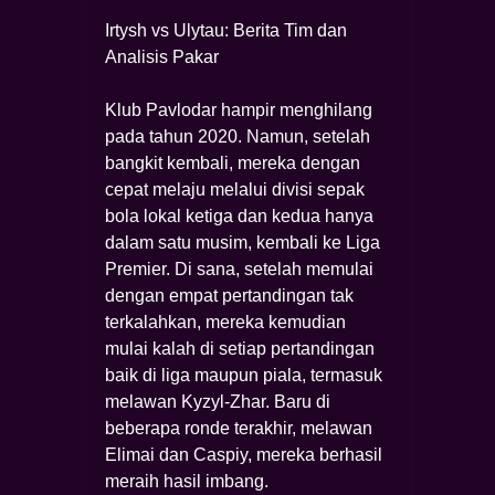
Irtysh vs Ulytau: Berita Tim dan
Analisis Pakar
Klub Pavlodar hampir menghilang
pada tahun 2020. Namun, setelah
bangkit kembali, mereka dengan
cepat melaju melalui divisi sepak
bola lokal ketiga dan kedua hanya
dalam satu musim, kembali ke Liga
Premier. Di sana, setelah memulai
dengan empat pertandingan tak
terkalahkan, mereka kemudian
mulai kalah di setiap pertandingan
baik di liga maupun piala, termasuk
melawan Kyzyl-Zhar. Baru di
beberapa ronde terakhir, melawan
Elimai dan Caspiy, mereka berhasil
meraih hasil imbang.