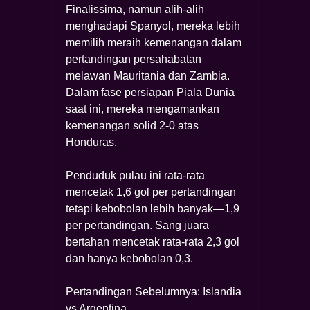
Finalissima, namun alih-alih
menghadapi Spanyol, mereka lebih
memilih meraih kemenangan dalam
pertandingan persahabatan
melawan Mauritania dan Zambia.
Dalam fase persiapan Piala Dunia
saat ini, mereka mengamankan
kemenangan solid 2-0 atas
Honduras.
Penduduk pulau ini rata-rata
mencetak 1,6 gol per pertandingan
tetapi kebobolan lebih banyak—1,9
per pertandingan. Sang juara
bertahan mencetak rata-rata 2,3 gol
dan hanya kebobolan 0,3.
Pertandingan Sebelumnya: Islandia
vs Argentina