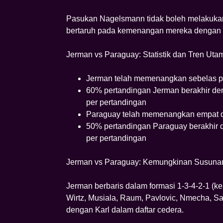
Pasukan Nagelsmann tidak boleh melakukan
bertaruh pada kemenangan mereka dengan ha
Jerman vs Paraguay: Statistik dan Tren Uta
Jerman telah memenangkan sebelas pe
60% pertandingan Jerman berakhir deng
per pertandingan
Paraguay telah memenangkan empat da
50% pertandingan Paraguay berakhir de
per pertandingan
Jerman vs Paraguay: Kemungkinan Susuna
Jerman berbaris dalam formasi 1-3-4-2-1 (
Wirtz, Musiala, Raum, Pavlovic, Nmecha, Sa
dengan Karl dalam daftar cedera.