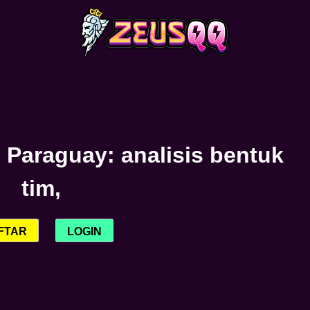
 Paraguay: analisis bentuk
tim,
FTAR
LOGIN