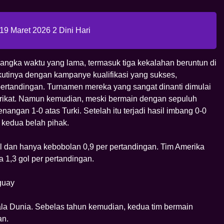
l 19 Maret 2026 2 Dini Hari
angka waktu yang lama, termasuk tiga kekalahan beruntun di
tinya dengan kampanye kualifikasi yang sukses,
ertandingan. Turnamen mereka yang sangat dinanti dimulai
erikat. Namun kemudian, meski bermain dengan sepuluh
ngan 1-0 atas Turki. Setelah itu terjadi hasil imbang 0-0
 kedua belah pihak.
ol dan hanya kebobolan 0,9 per pertandingan. Tim Amerika
a 1,3 gol per pertandingan.
guay
la Dunia. Sebelas tahun kemudian, kedua tim bermain
an.