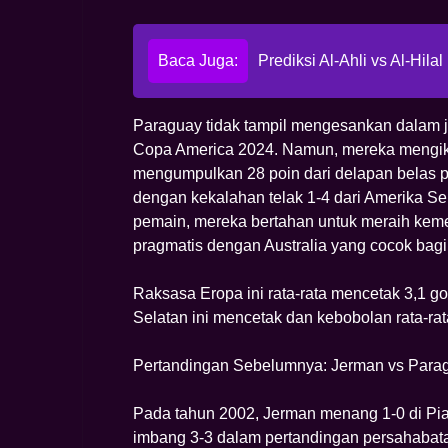
Baca Juga:
Prediksi Al-Ahli vs Al-Hila
Paraguay tidak tampil mengesankan dalam j
Copa America 2024. Namun, mereka mengiku
mengumpulkan 28 poin dari delapan belas p
dengan kekalahan telak 1-4 dari Amerika S
pemain, mereka bertahan untuk meraih kemena
pragmatis dengan Australia yang cocok bagi
Raksasa Eropa ini rata-rata mencetak 3,1 g
Selatan ini mencetak dan kebobolan rata-rat
Pertandingan Sebelumnya: Jerman vs Para
Pada tahun 2002, Jerman menang 1-0 di Pia
imbang 3-3 dalam pertandingan persahabat