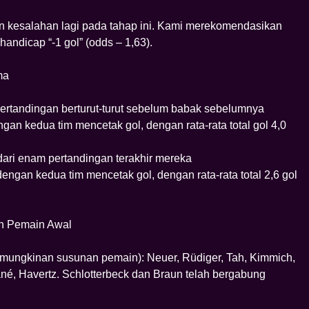
 kesalahan lagi pada tahap ini. Kami merekomendasikan
ndicap “-1 gol” (odds – 1,63).
ma
rtandingan berturut-turut sebelum babak sebelumnya
an kedua tim mencetak gol, dengan rata-rata total gol 4,0
ri enam pertandingan terakhir mereka
ngan kedua tim mencetak gol, dengan rata-rata total 2,6 gol
n Pemain Awal
kemungkinan susunan pemain): Neuer, Rüdiger, Tah, Kimmich,
né, Havertz. Schlotterbeck dan Braun telah bergabung