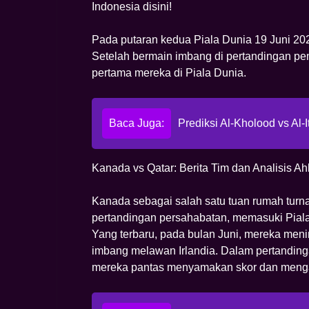
Indonesia disini!
Pada putaran kedua Piala Dunia 19 Juni 20
Setelah bermain imbang di pertandingan p
pertama mereka di Piala Dunia.
Baca Juga:
Prediksi Al-Kholood vs Al-I
Kanada vs Qatar: Berita Tim dan Analisis Ahl
Kanada sebagai salah satu tuan rumah turnam
pertandingan persahabatan, memasuki Piala
Yang terbaru, pada bulan Juni, mereka men
imbang melawan Irlandia. Dalam pertanding
mereka pantas menyamakan skor dan mengam