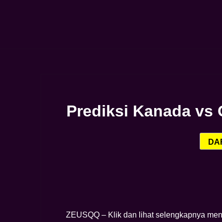
Skip
to
content
Prediksi Kanada vs Q
DA
ZEUSQQ – Klik dan lihat selengkapnya men