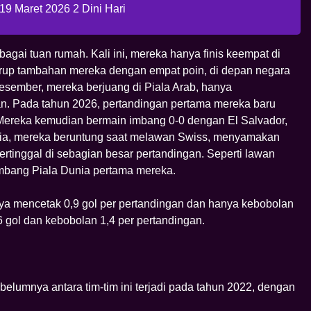
l 19 Maret 2026 2 Dini Hari
agai tuan rumah. Kali ini, mereka hanya finis keempat di
 grup tambahan mereka dengan empat poin, di depan negara
sember, mereka berjuang di Piala Arab, hanya
an. Pada tahun 2026, pertandingan pertama mereka baru
a. Mereka kemudian bermain imbang 0-0 dengan El Salvador,
Dunia, mereka beruntung saat melawan Swiss, menyamakan
tinggal di sebagian besar pertandingan. Seperti lawan
imbang Piala Dunia pertama mereka.
nya mencetak 0,9 gol per pertandingan dan hanya kebobolan
6 gol dan kebobolan 1,4 per pertandingan.
elumnya antara tim-tim ini terjadi pada tahun 2022, dengan