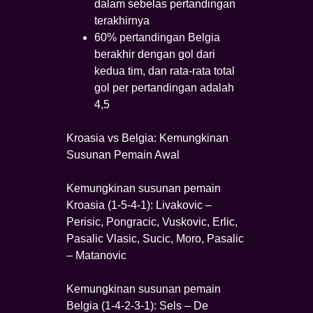
dalam sebelas pertandingan
terakhirnya
60% pertandingan Belgia
berakhir dengan gol dari
kedua tim, dan rata-rata total
gol per pertandingan adalah
4,5
Kroasia vs Belgia: Kemungkinan
Susunan Pemain Awal
Kemungkinan susunan pemain
Kroasia (1-5-4-1): Livakovic –
Perisic, Pongracic, Vuskovic, Erlic,
Pasalic Vlasic, Sucic, Moro, Pasalic
– Matanovic
Kemungkinan susunan pemain
Belgia (1-4-2-3-1): Sels – De