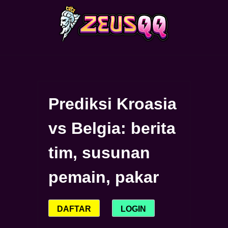
Skip
to
content
Prediksi Kroasia
vs Belgia: berita
tim, susunan
pemain, pakar
DAFTAR
LOGIN