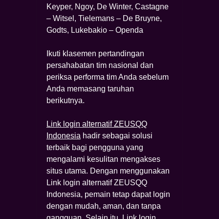
Keyper, Ngoy, De Winter, Castagne
– Witsel, Tielemans – De Bruyne,
Godts, Lukebakio – Openda
Ikuti klasemen pertandingan
persahabatan tim nasional dan
periksa performa tim Anda sebelum
Anda memasang taruhan
berikutnya.
Link login alternatif ZEUSQQ
Indonesia
hadir sebagai solusi
terbaik bagi pengguna yang
mengalami kesulitan mengakses
situs utama. Dengan menggunakan
Link login alternatif ZEUSQQ
Indonesia, pemain tetap dapat login
dengan mudah, aman, dan tanpa
gangguan. Selain itu, Link login