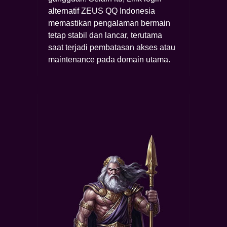
alternatif ZEUS QQ Indonesia
memastikan pengalaman bermain
tetap stabil dan lancar, terutama
saat terjadi pembatasan akses atau
maintenance pada domain utama.
Post
navigation