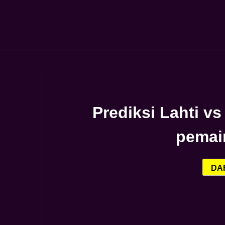
Skip
to
content
Prediksi Lahti vs
pemain
DA