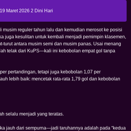
l 19 Maret 2026 2 Dini Hari
 di musim reguler tahun lalu dan kemudian merosot ke posisi
ka juga kesulitan untuk kembali menjadi pemimpin klasemen,
t-turut antara musim semi dan musim panas. Usai menang
ah telak dari KuPS—kali ini kebobolan empat gol tanpa
per pertandingan, tetapi juga kebobolan 1,07 per
jauh lebih baik: mencetak rata-rata 1,79 gol dan kebobolan
ah selalu menjadi yang teratas.
a jauh dari sempurna—jadi taruhannya adalah pada “kedua