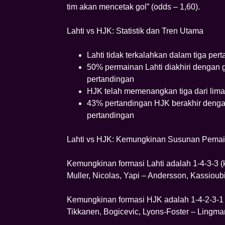
tim akan mencetak gol” (odds – 1,60).
Lahti vs HJK: Statistik dan Tren Utama
Lahti tidak terkalahkan dalam tiga per
50% permainan Lahti diakhiri dengan go
pertandingan
HJK telah memenangkan tiga dari lima
43% pertandingan HJK berakhir dengan 
pertandingan
Lahti vs HJK: Kemungkinan Susunan Pema
Kemungkinan formasi Lahti adalah 1-4-3-3
Muller, Nicolas, Yapi – Andersson, Kassioubi
Kemungkinan formasi HJK adalah 1-4-2-3-1
Tikkanen, Bogicevic, Lyons-Foster – Lingman