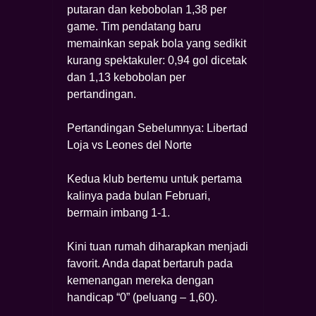
putaran dan kebobolan 1,38 per
game. Tim pendatang baru
memainkan sepak bola yang sedikit
kurang spektakuler: 0,94 gol dicetak
dan 1,13 kebobolan per
pertandingan.
Pertandingan Sebelumnya: Libertad
Loja vs Leones del Norte
Kedua klub bertemu untuk pertama
kalinya pada bulan Februari,
bermain imbang 1-1.
Kini tuan rumah diharapkan menjadi
favorit. Anda dapat bertaruh pada
kemenangan mereka dengan
handicap “0” (peluang – 1,60).