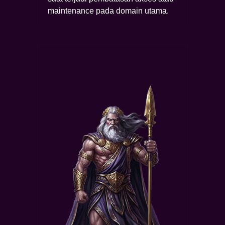
maintenance pada domain utama.
Post
navigation