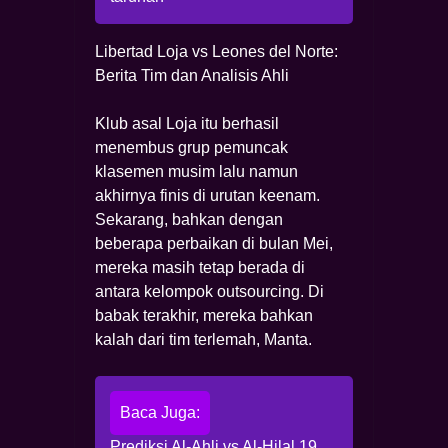
Libertad Loja vs Leones del Norte:
Berita Tim dan Analisis Ahli
Klub asal Loja itu berhasil
menembus grup pemuncak
klasemen musim lalu namun
akhirnya finis di urutan keenam.
Sekarang, bahkan dengan
beberapa perbaikan di bulan Mei,
mereka masih tetap berada di
antara kelompok outsourcing. Di
babak terakhir, mereka bahkan
kalah dari tim terlemah, Manta.
Baca Juga:
Prediksi Al-Ahli vs Al-Hilal 19