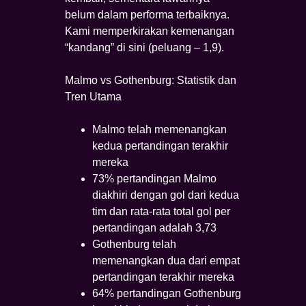
belum dalam performa terbaiknya.
Kami memperkirakan kemenangan
“kandang” di sini (peluang – 1,9).
Malmo vs Gothenburg: Statistik dan
Tren Utama
Malmo telah memenangkan
kedua pertandingan terakhir
mereka
73% pertandingan Malmo
diakhiri dengan gol dari kedua
tim dan rata-rata total gol per
pertandingan adalah 3,73
Gothenburg telah
memenangkan dua dari empat
pertandingan terakhir mereka
64% pertandingan Gothenburg