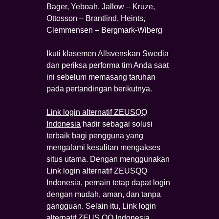
Bager, Yeboah, Jallow – Kruze,
Ottosson – Brantlind, Heints,
Clemmensen – Bergmark-Wiberg
Ikuti klasemen Allsvenskan Swedia
dan periksa performa tim Anda saat
ini sebelum memasang taruhan
pada pertandingan berikutnya.
Link login alternatif ZEUSQQ
Indonesia
hadir sebagai solusi
terbaik bagi pengguna yang
mengalami kesulitan mengakses
situs utama. Dengan menggunakan
Link login alternatif ZEUSQQ
Indonesia, pemain tetap dapat login
dengan mudah, aman, dan tanpa
gangguan. Selain itu, Link login
alternatif ZEUS QQ Indonesia