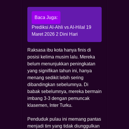
Baca Juga:
Prediksi Al-Ahli vs Al-Hilal 19
Maret 2026 2 Dini Hari
Raksasa ibu kota hanya finis di
posisi kelima musim lalu. Mereka
belum menunjukkan peningkatan
yang signifikan tahun ini, hanya
menang sedikit lebih sering
dibandingkan sebelumnya. Di
babak sebelumnya, mereka bermain
imbang 3-3 dengan pemuncak
klasemen, Inter Turku.
Penduduk pulau ini memang pantas
menjadi tim yang tidak diunggulkan