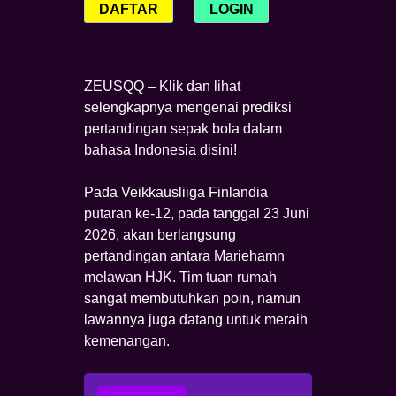
DAFTAR
LOGIN
ZEUSQQ – Klik dan lihat
selengkapnya mengenai prediksi
pertandingan sepak bola dalam
bahasa Indonesia disini!
Pada Veikkausliiga Finlandia
putaran ke-12, pada tanggal 23 Juni
2026, akan berlangsung
pertandingan antara Mariehamn
melawan HJK. Tim tuan rumah
sangat membutuhkan poin, namun
lawannya juga datang untuk meraih
kemenangan.