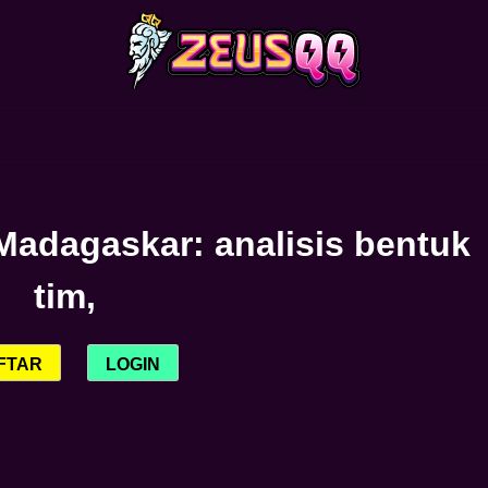
Madagaskar: analisis bentuk
tim,
FTAR
LOGIN