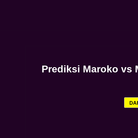
Skip
to
content
Prediksi Maroko vs 
DA