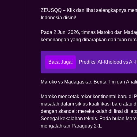
ZEUSQQ – Klik dan lihat selengkapnya men
Indonesia disini!
Pada 2 Juni 2026, timnas Maroko dan Mada
kemenangan yang diharapkan dari tuan rum
Baca Juga:
Prediksi Al-Kholood vs Al-I
Maroko vs Madagaskar: Berita Tim dan Anali
Maroko mencetak rekor kontinental baru di Pi
masalah dalam siklus kualifikasi baru atau
dengan skandal: mereka kalah di final di la
Senegal kekalahan teknis. Pada bulan Mar
mengalahkan Paraguay 2-1.