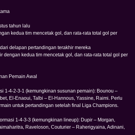
Utama
tus tahun lalu
an kedua tim mencetak gol, dan rata-rata total gol per
ari delapan pertandingan terakhir mereka
dengan kedua tim mencetak gol, dan rata-rata total gol per
nan Pemain Awal
si 1-4-2-3-1 (kemungkinan susunan pemain): Bounou –
bet, El-Enaoui, Talbi – El-Hannous, Yassine, Raimi. Perlu
rmain untuk pertandingan setelah final Liga Champions.
rmasi 1-4-3-3 (kemungkinan lineup): Dupir – Morgan,
imaharitra, Raveloson, Couturier – Raherigyaina, Adinani,