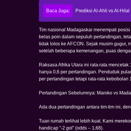
Baca Juga:
Prediksi Al-Ahli vs Al-Hila
Tim nasional Madagaskar menempati posisi 
belas poin dalam sepuluh pertandingan, tet
tidak lolos ke AFCON. Sejak musim gugur,
setelah beberapa kemenangan, puas dengan
Raksasa Afrika Utara ini rata-rata mencetak
hanya 0,6 per pertandingan. Penduduk pul
per pertandingan tetapi rata-rata kebobolan 1
Pertandingan Sebelumnya: Maroko vs Mada
Ada dua pertandingan antara tim-tim ini, d
Tuan rumah terlihat lebih kuat. Kami mer
handicap “-2 gol” (odds – 1,68).