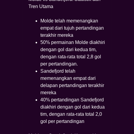
Tren Utama
Molde telah memenangkan
empat dari tujuh pertandingan
terakhir mereka
50% permainan Molde diakhiri
dengan gol dari kedua tim,
dengan rata-rata total 2,8 gol
per pertandingan.
Sandefjord telah
memenangkan empat dari
delapan pertandingan terakhir
mereka
40% pertandingan Sandefjord
diakhiri dengan gol dari kedua
tim, dengan rata-rata total 2,0
gol per pertandingan