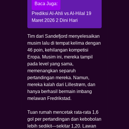
Baca Juga:
Prediksi Al-Ahli vs Al-Hilal 19
Maret 2026 2 Dini Hari
Tim dari Sandefjord menyelesaikan
musim lalu di tempat kelima dengan
46 poin, kehilangan kompetisi
Eropa. Musim ini, mereka tampil
pada level yang sama,
memenangkan separuh
pertandingan mereka. Namun,
mereka kalah dari Lillestrøm, dan
hanya berhasil bermain imbang
melawan Fredrikstad.
Tuan rumah mencetak rata-rata 1,6
gol per pertandingan dan kebobolan
lebih sedikit—sekitar 1,20. Lawan