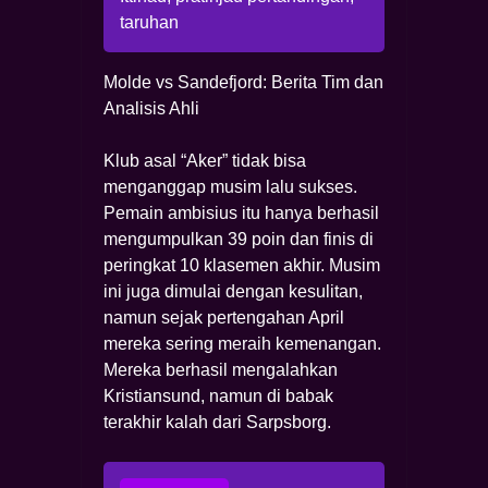
taruhan
Molde vs Sandefjord: Berita Tim dan
Analisis Ahli
Klub asal “Aker” tidak bisa
menganggap musim lalu sukses.
Pemain ambisius itu hanya berhasil
mengumpulkan 39 poin dan finis di
peringkat 10 klasemen akhir. Musim
ini juga dimulai dengan kesulitan,
namun sejak pertengahan April
mereka sering meraih kemenangan.
Mereka berhasil mengalahkan
Kristiansund, namun di babak
terakhir kalah dari Sarpsborg.