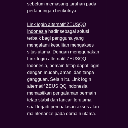
sebelum memasang taruhan pada
pertandingan berikutnya
Link login alternatif ZEUSQQ
Indonesia
hadir sebagai solusi
terbaik bagi pengguna yang
mengalami kesulitan mengakses
situs utama. Dengan menggunakan
Link login alternatif ZEUSQQ
Indonesia, pemain tetap dapat login
dengan mudah, aman, dan tanpa
gangguan. Selain itu, Link login
alternatif ZEUS QQ Indonesia
memastikan pengalaman bermain
tetap stabil dan lancar, terutama
saat terjadi pembatasan akses atau
maintenance pada domain utama.
Post