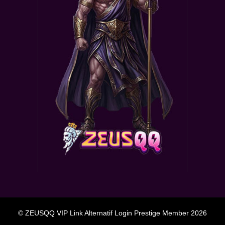
© ZEUSQQ VIP Link Alternatif Login Prestige Member 2026