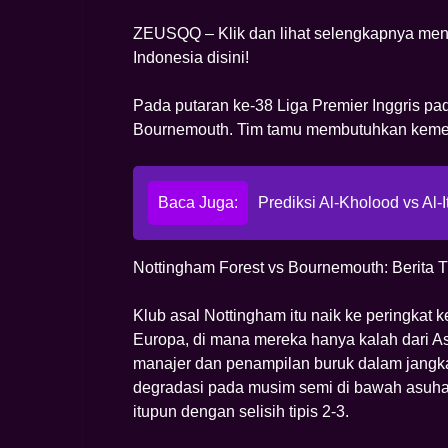
ZEUSQQ – Klik dan lihat selengkapnya men
Indonesia disini!
Pada putaran ke-38 Liga Premier Inggris p
Bournemouth. Tim tamu membutuhkan kemen
Baca Juga:
Prediksi Al-Kholood vs Al-I
Nottingham Forest vs Bournemouth: Berita Ti
Klub asal Nottingham itu naik ke peringkat k
Europa, di mana mereka hanya kalah dari Asto
manajer dan penampilan buruk dalam jangka 
degradasi pada musim semi di bawah asuhan
itupun dengan selisih tipis 2-3.