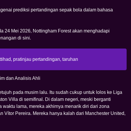
genai prediksi pertandingan sepak bola dalam bahasa
ada 24 Mei 2026, Nottingham Forest akan menghadapi
angan di sini.
ttihad, pratinjau pertandingan, taruhan
m dan Analisis Ahli
etujuh pada musim lalu. Itu sudah cukup untuk lolos ke Liga
n Villa di semifinal. Di dalam negeri, meski berganti
waktu lama, mereka akhirnya menarik diri dari zona
 Vítor Pereira. Mereka hanya kalah dari Manchester United,