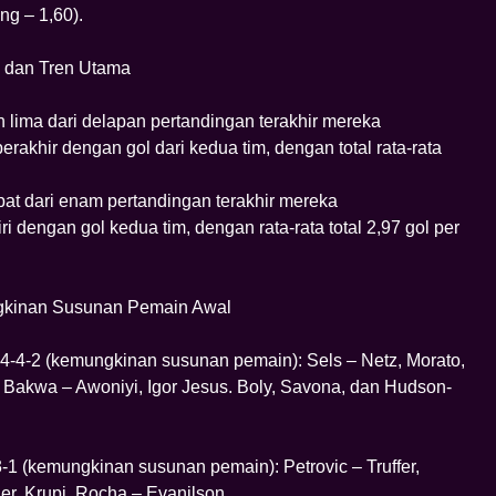
ang – 1,60).
k dan Tren Utama
lima dari delapan pertandingan terakhir mereka
rakhir dengan gol dari kedua tim, dengan total rata-rata
 dari enam pertandingan terakhir mereka
 dengan gol kedua tim, dengan rata-rata total 2,97 gol per
gkinan Susunan Pemain Awal
4-4-2 (kemungkinan susunan pemain): Sels – Netz, Morato,
 Bakwa – Awoniyi, Igor Jesus. Boly, Savona, dan Hudson-
1 (kemungkinan susunan pemain): Petrovic – Truffer,
nier, Krupi, Rocha – Evanilson.