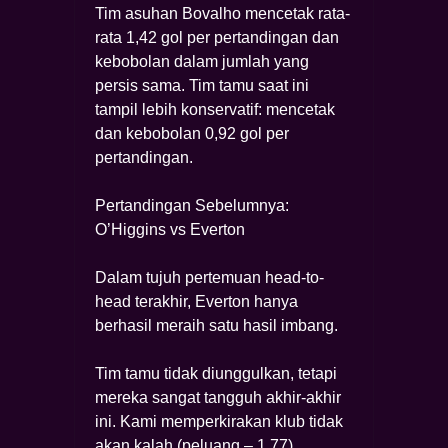
Tim asuhan Bovalho mencetak rata-
rata 1,42 gol per pertandingan dan
kebobolan dalam jumlah yang
persis sama. Tim tamu saat ini
tampil lebih konservatif: mencetak
dan kebobolan 0,92 gol per
pertandingan.
Pertandingan Sebelumnya:
O’Higgins vs Everton
Dalam tujuh pertemuan head-to-
head terakhir, Everton hanya
berhasil meraih satu hasil imbang.
Tim tamu tidak diunggulkan, tetapi
mereka sangat tangguh akhir-akhir
ini. Kami memperkirakan klub tidak
akan kalah (peluang – 1,77).