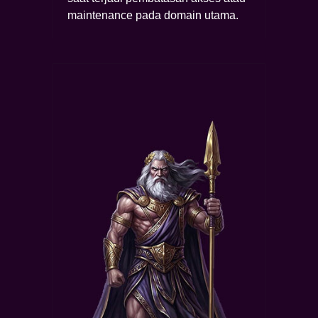
maintenance pada domain utama.
Post
navigation