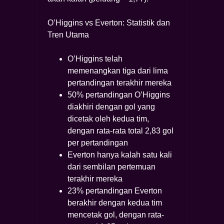
O’Higgins vs Everton: Statistik dan
Tren Utama
O’Higgins telah
memenangkan tiga dari lima
pertandingan terakhir mereka
50% pertandingan O’Higgins
diakhiri dengan gol yang
dicetak oleh kedua tim,
dengan rata-rata total 2,83 gol
per pertandingan
Everton hanya kalah satu kali
dari sembilan pertemuan
terakhir mereka
23% pertandingan Everton
berakhir dengan kedua tim
mencetak gol, dengan rata-