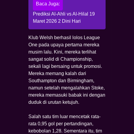
Baca Juga:
Prediksi Al-Ahli vs Al-Hilal 19
Maret 2026 2 Dini Hari
Klub Welsh berhasil lolos League
One pada upaya pertama mereka
musim lalu. Kini, mereka terlihat
sangat solid di Championship,
sekali lagi bersaing untuk promosi.
Mereka memang kalah dari
Southampton dan Birmingham,
namun setelah mengalahkan Stoke,
mereka memasuki babak ini dengan
duduk di urutan ketujuh.
Salah satu tim luar mencetak rata-
rata 0,95 gol per pertandingan,
kebobolan 1,28. Sementara itu, tim