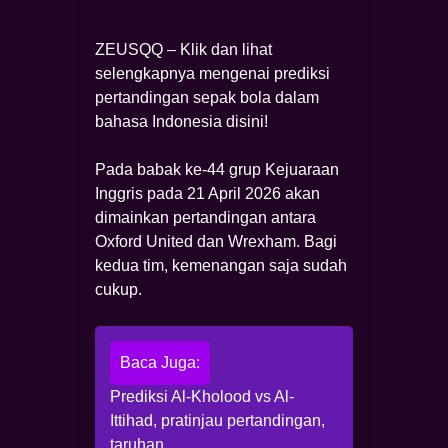
ZEUSQQ – Klik dan lihat
selengkapnya mengenai prediksi
pertandingan sepak bola dalam
bahasa Indonesia disini!
Pada babak ke-44 grup Kejuaraan
Inggris pada 21 April 2026 akan
dimainkan pertandingan antara
Oxford United dan Wrexham. Bagi
kedua tim, kemenangan saja sudah
cukup.
Baca Juga:
Prediksi Al-Kholood vs Al-
Ittihad, pratinjau pertandingan,
taruhan