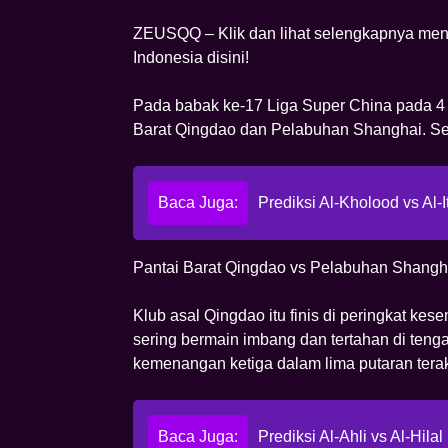
ZEUSQQ – Klik dan lihat selengkapnya men
Indonesia disini!
Pada babak ke-17 Liga Super China pada 4 
Barat Qingdao dan Pelabuhan Shanghai. Se
Baca Juga:
Prediksi Al-Kholood vs Al-I
Pantai Barat Qingdao vs Pelabuhan Shanghai
Klub asal Qingdao itu finis di peringkat ke
sering bermain imbang dan tertahan di teng
kemenangan ketiga dalam lima putaran tera
Baca Juga:
Prediksi Al-Ahli vs Al-Hila