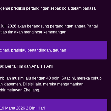
genai prediksi pertandingan sepak bola dalam bahasa
Juli 2026 akan berlangsung pertandingan antara Pantai
tiap tim akan mengincar kemenangan.
ttihad, pratinjau pertandingan, taruhan
: Berita Tim dan Analisis Ahli
sembilan musim lalu dengan 40 poin. Saat ini, mereka cukup
ah klasemen. Di sisi lain, mereka mengamankan
khir melawan Zhejiang.
l 19 Maret 2026 2 Dini Hari