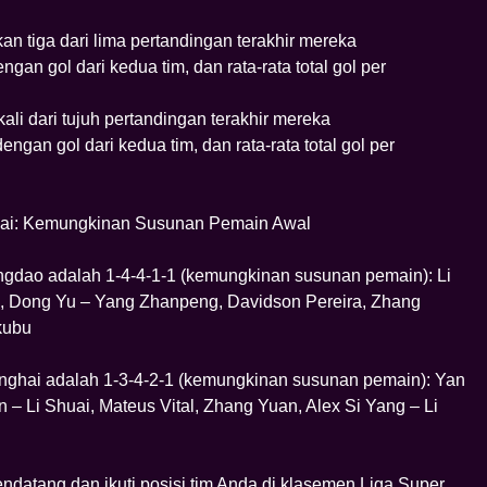
 tiga dari lima pertandingan terakhir mereka
an gol dari kedua tim, dan rata-rata total gol per
ali dari tujuh pertandingan terakhir mereka
gan gol dari kedua tim, dan rata-rata total gol per
hai: Kemungkinan Susunan Pemain Awal
ingdao adalah 1-4-4-1-1 (kemungkinan susunan pemain): Li
, Dong Yu – Yang Zhanpeng, Davidson Pereira, Zhang
kubu
nghai adalah 1-3-4-2-1 (kemungkinan susunan pemain): Yan
 – Li Shuai, Mateus Vital, Zhang Yuan, Alex Si Yang – Li
datang dan ikuti posisi tim Anda di klasemen Liga Super