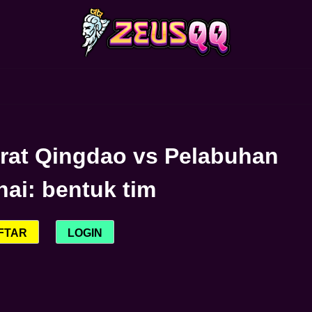
arat Qingdao vs Pelabuhan
ai: bentuk tim
FTAR
LOGIN