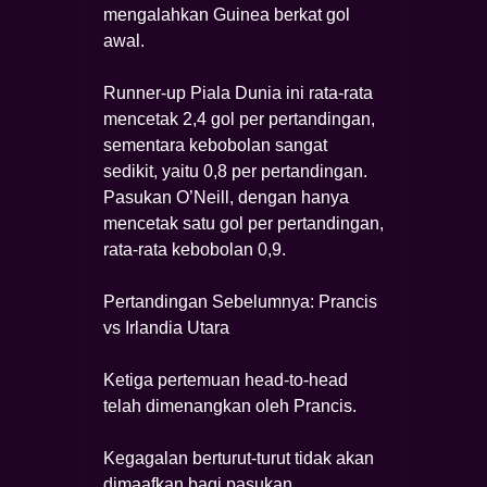
mengalahkan Guinea berkat gol
awal.
Runner-up Piala Dunia ini rata-rata
mencetak 2,4 gol per pertandingan,
sementara kebobolan sangat
sedikit, yaitu 0,8 per pertandingan.
Pasukan O’Neill, dengan hanya
mencetak satu gol per pertandingan,
rata-rata kebobolan 0,9.
Pertandingan Sebelumnya: Prancis
vs Irlandia Utara
Ketiga pertemuan head-to-head
telah dimenangkan oleh Prancis.
Kegagalan berturut-turut tidak akan
dimaafkan bagi pasukan