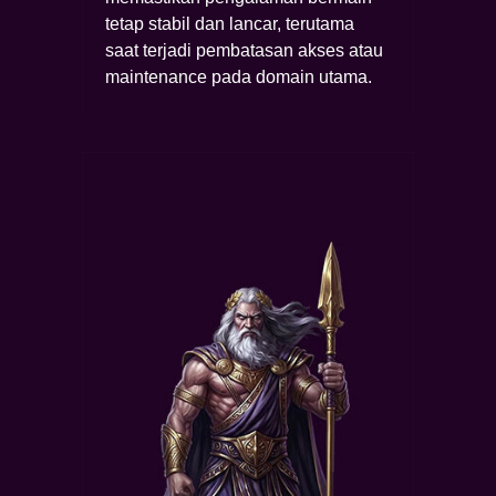
tetap stabil dan lancar, terutama
saat terjadi pembatasan akses atau
maintenance pada domain utama.
Post
navigation