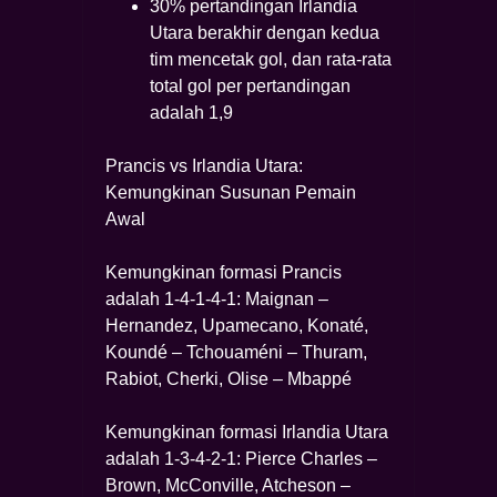
30% pertandingan Irlandia
Utara berakhir dengan kedua
tim mencetak gol, dan rata-rata
total gol per pertandingan
adalah 1,9
Prancis vs Irlandia Utara:
Kemungkinan Susunan Pemain
Awal
Kemungkinan formasi Prancis
adalah 1-4-1-4-1: Maignan –
Hernandez, Upamecano, Konaté,
Koundé – Tchouaméni – Thuram,
Rabiot, Cherki, Olise – Mbappé
Kemungkinan formasi Irlandia Utara
adalah 1-3-4-2-1: Pierce Charles –
Brown, McConville, Atcheson –