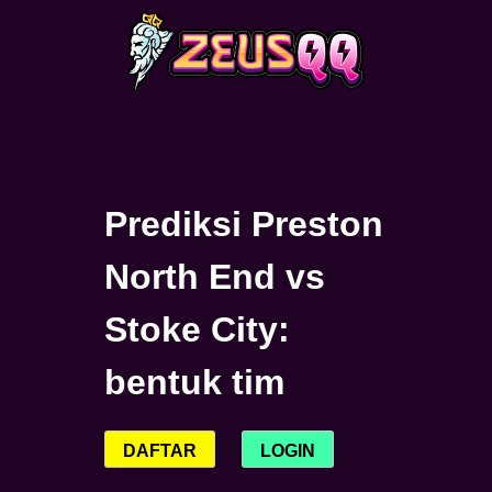
Skip
to
content
Prediksi Preston
North End vs
Stoke City:
bentuk tim
DAFTAR
LOGIN