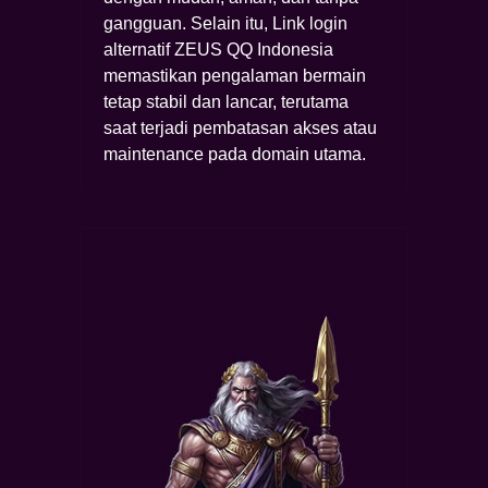
gangguan. Selain itu, Link login
alternatif ZEUS QQ Indonesia
memastikan pengalaman bermain
tetap stabil dan lancar, terutama
saat terjadi pembatasan akses atau
maintenance pada domain utama.
Post
navigation