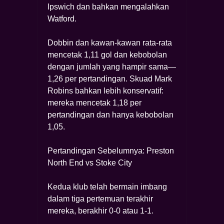
Ipswich dan bahkan mengalahkan
Watford.
Dobbin dan kawan-kawan rata-rata
mencetak 1,11 gol dan kebobolan
dengan jumlah yang hampir sama—
1,26 per pertandingan. Skuad Mark
Robins bahkan lebih konservatif:
mereka mencetak 1,18 per
pertandingan dan hanya kebobolan
1,05.
Pertandingan Sebelumnya: Preston
North End vs Stoke City
Kedua klub telah bermain imbang
dalam tiga pertemuan terakhir
mereka, berakhir 0-0 atau 1-1.