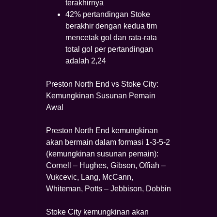
terakhirnya
42% pertandingan Stoke
berakhir dengan kedua tim
mencetak gol dan rata-rata
total gol per pertandingan
adalah 2,24
Preston North End vs Stoke City:
Kemungkinan Susunan Pemain
Awal
Preston North End kemungkinan
akan bermain dalam formasi 1-3-5-2
(kemungkinan susunan pemain):
Cornell – Hughes, Gibson, Offiah –
Vukcevic, Lang, McCann,
Whiteman, Potts – Jebbison, Dobbin
Stoke City kemungkinan akan