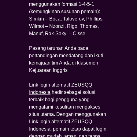
menggunakan formasi 1-4-5-1
(kemungkinan susunan pemain):
Simkin – Boca, Taloverov, Phillips,
Wilmot – Nzonzi, Rigo, Thomas,
Manuf, Rak-Sakyi – Cisse
Pasang taruhan Anda pada
pertandingan mendatang dan ikuti
kemajuan tim Anda di klasemen
Kejuaraan Inggris
Link login alternatif ZEUSQQ
Indonesia
hadir sebagai solusi
terbaik bagi pengguna yang
mengalami kesulitan mengakses
situs utama. Dengan menggunakan
Link login alternatif ZEUSQQ
Indonesia, pemain tetap dapat login
dengan mudah, aman, dan tanpa