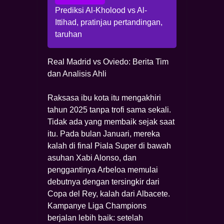
Prediksi Al-Kholood vs Al-
Ittihad, pratinjau pertandingan,
taruhan
Real Madrid vs Oviedo: Berita Tim
dan Analisis Ahli
Raksasa ibu kota itu mengakhiri
tahun 2025 tanpa trofi sama sekali.
Tidak ada yang membaik sejak saat
itu. Pada bulan Januari, mereka
kalah di final Piala Super di bawah
asuhan Xabi Alonso, dan
penggantinya Arbeloa memulai
debutnya dengan tersingkir dari
Copa del Rey, kalah dari Albacete.
Kampanye Liga Champions
berjalan lebih baik: setelah