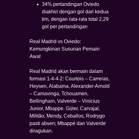
34% pertandingan Oviedo
diakhiri dengan gol dari kedua
tim, dengan rata-rata total 2,29
gol per pertandingan
Real Madrid vs Oviedo:
Kemungkinan Susunan Pemain
Awal
Real Madrid akan bermain dalam
formasi 1-4-4-2: Courtois – Carreras,
Heysen, Alabama, Alexander-Arnold
– Camavinga, Tchouamen,
Bellingham, Valverde – Vinicius
Junior, Mbappe. Güler, Carvajal,
Militão, Mendy, Ceballos, Rodrygo
pasti absen; Mbappé dan Valverde
diragukan.