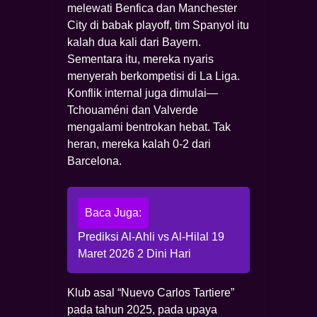
melewati Benfica dan Manchester
City di babak playoff, tim Spanyol itu
kalah dua kali dari Bayern.
Sementara itu, mereka nyaris
menyerah berkompetisi di La Liga.
Konflik internal juga dimulai—
Tchouaméni dan Valverde
mengalami bentrokan hebat. Tak
heran, mereka kalah 0-2 dari
Barcelona.
Baca Juga:
Prediksi Al-Ahli vs Al-Hilal 19
Maret 2026 2 Dini Hari
Klub asal “Nuevo Carlos Tartiere”
pada tahun 2025, pada upaya