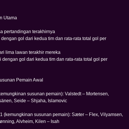
ren Utama
ima pertandingan terakhirnya
ngan gol dari kedua tim dan rata-rata total gol per
ari lima lawan terakhir mereka
dengan gol dari kedua tim dan rata-rata total gol per
Susunan Pemain Awal
kemungkinan susunan pemain): Valstedt – Mortensen,
sänen, Seide – Shjaha, Islamovic
-1 (kemungkinan susunan pemain): Sæter – Flex, Vilyamsen,
ønning, Alvheim, Kilen – Isah