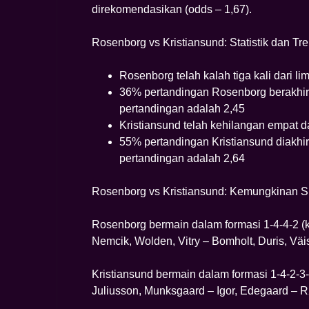
direkomendasikan (odds – 1,67).
Rosenborg vs Kristiansund: Statistik dan T
Rosenborg telah kalah tiga kali dari l
36% pertandingan Rosenborg berakhir de
pertandingan adalah 2,45
Kristiansund telah kehilangan empat d
55% pertandingan Kristiansund diakhiri 
pertandingan adalah 2,64
Rosenborg vs Kristiansund: Kemungkinan 
Rosenborg bermain dalam formasi 1-4-4-2 (
Nemcik, Wolden, Vitry – Bomholt, Duris, Väi
Kristiansund bermain dalam formasi 1-4-2-3
Juliusson, Munksgaard – Igor, Edegaard – R