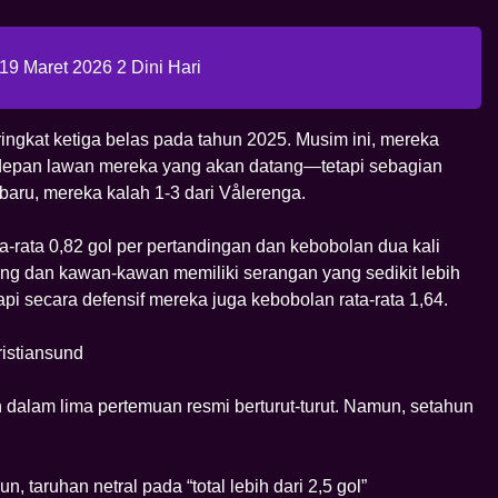
l 19 Maret 2026 2 Dini Hari
peringkat ketiga belas pada tahun 2025. Musim ini, mereka
di depan lawan mereka yang akan datang—tetapi sebagian
baru, mereka kalah 1-3 dari Vålerenga.
ta-rata 0,82 gol per pertandingan dan kebobolan dua kali
ng dan kawan-kawan memiliki serangan yang sedikit lebih
tapi secara defensif mereka juga kebobolan rata-rata 1,64.
istiansund
 dalam lima pertemuan resmi berturut-turut. Namun, setahun
 taruhan netral pada “total lebih dari 2,5 gol”