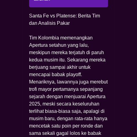
Santa Fe vs Platense: Berita Tim
dan Analisis Pakar
Tim Kolombia memenangkan
Apertura setahun yang lalu,
meskipun mereka terjatuh di paruh
kedua musim itu. Sekarang mereka
berjuang sampai akhir untuk
mencapai babak playoff.
Menariknya, lawannya juga merebut
trofi mayor pertamanya sepanjang
sejarah dengan menjuarai Apertura
2025, meski secara keseluruhan
terlihat biasa-biasa saja, apalagi di
musim baru, dengan rata-rata hanya
mencetak satu poin per ronde dan
sama sekali gagal lolos ke babak