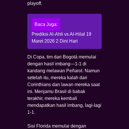
playoff.
Baca Juga:
Prediksi Al-Ahli vs Al-Hilal 19
Maret 2026 2 Dini Hari
Di Copa, tim dari Bogotá memulai
dengan hasil imbang—1-1 di
kandang melawan Peñarol. Namun
setelah itu, mereka kalah dari
Corinthians dan lawan mereka saat
ini. Menjamu Brasil di babak
terakhir, mereka kembali
mendapatkan hasil imbang, lagi-lagi
1-1.
Sisi Florida memulai dengan