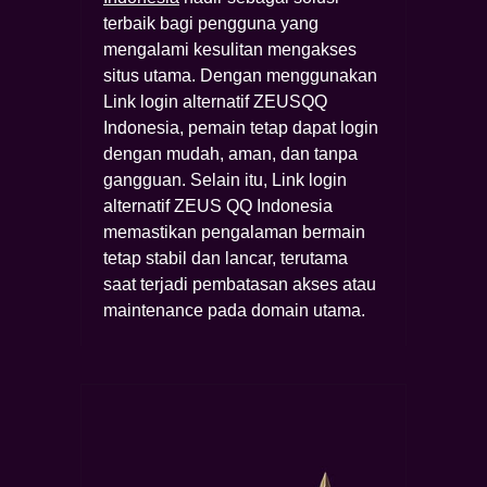
terbaik bagi pengguna yang
mengalami kesulitan mengakses
situs utama. Dengan menggunakan
Link login alternatif ZEUSQQ
Indonesia, pemain tetap dapat login
dengan mudah, aman, dan tanpa
gangguan. Selain itu, Link login
alternatif ZEUS QQ Indonesia
memastikan pengalaman bermain
tetap stabil dan lancar, terutama
saat terjadi pembatasan akses atau
maintenance pada domain utama.
Post
navigation